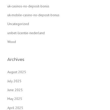
uk-casinos-no-deposit-bonus
uk-mobile-casino-no-deposit-bonus
Uncategorized
unibet-licentie-nederland
Wood
Archives
August 2025
July 2025
June 2025
May 2025
April 2025