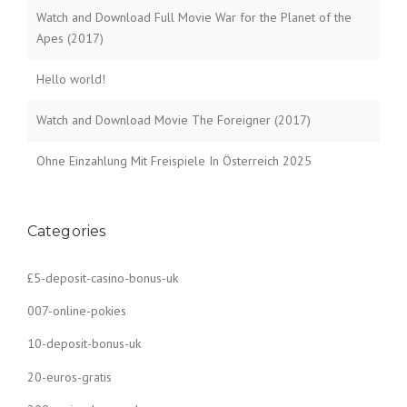
Watch and Download Full Movie War for the Planet of the
Apes (2017)
Hello world!
Watch and Download Movie The Foreigner (2017)
Ohne Einzahlung Mit Freispiele In Österreich 2025
Categories
£5-deposit-casino-bonus-uk
007-online-pokies
10-deposit-bonus-uk
20-euros-gratis