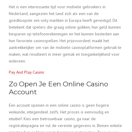
Het is een interessante tijd voor mobiele gebruikers in
Nederland, aangezien het land zich als een van de
goedkoopste sim-only markten in Europa heeft gevestigd. Dit
betekent dat spelers die graag online gokken, hun geld kunnen
besparen op telefoonrekeningen en het kunnen besteden aan
hun favoriete casinospellen. Het prijsvoordeel maakt het
aantrekkelijker om van de mobiele casinoplatformen gebruik te
maken, wat resulteert in meer gemak en toegankelijkheid voor
iedereen.
Pay And Play Casino
Zo Open Je Een Online Casino
Account
Een account openen in een online casino is geen hogere
wiskunde, integendeel zelfs. Het proces is eenvoudig en
intuïtief. Kies een betrouwbaar casino, ga naar de
registratiepagina en vul de vereiste gegevens in. Binnen enkele