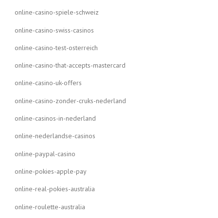
online-casino-spiele-schweiz
online-casino-swiss-casinos
online-casino-test-osterreich
online-casino-that-accepts-mastercard
online-casino-uk-offers
online-casino-zonder-cruks-nederland
online-casinos-in-nederland
online-nederlandse-casinos
online-paypal-casino
online-pokies-apple-pay
online-real-pokies-australia
online-roulette-australia