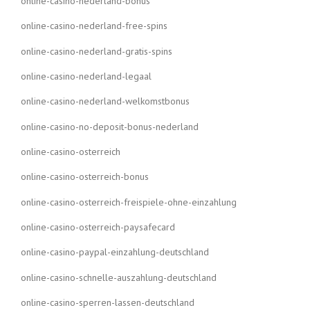
online-casino-nederland-bonus
online-casino-nederland-free-spins
online-casino-nederland-gratis-spins
online-casino-nederland-legaal
online-casino-nederland-welkomstbonus
online-casino-no-deposit-bonus-nederland
online-casino-osterreich
online-casino-osterreich-bonus
online-casino-osterreich-freispiele-ohne-einzahlung
online-casino-osterreich-paysafecard
online-casino-paypal-einzahlung-deutschland
online-casino-schnelle-auszahlung-deutschland
online-casino-sperren-lassen-deutschland