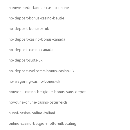
nieuwe-nederlandse-casino-online
no-deposit-bonus-casino-belgie
no-deposit-bonuses-uk
no-deposit-casino-bonus-canada
no-deposit-casino-canada
no-deposit-slots-uk
no-deposit-welcome-bonus-casino-uk
no-wagering-casino-bonus-uk
nouveau-casino-belgique-bonus-sans-depot
novoline-online-casino-osterreich
nuovi-casino-online-italiani
online-casino-belgie-snelle-uitbetaling