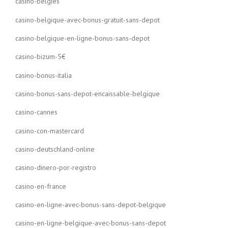
casino-belgies
casino-belgique-avec-bonus-gratuit-sans-depot
casino-belgique-en-ligne-bonus-sans-depot
casino-bizum-5€
casino-bonus-italia
casino-bonus-sans-depot-encaissable-belgique
casino-cannes
casino-con-mastercard
casino-deutschland-online
casino-dinero-por-registro
casino-en-france
casino-en-ligne-avec-bonus-sans-depot-belgique
casino-en-ligne-belgique-avec-bonus-sans-depot