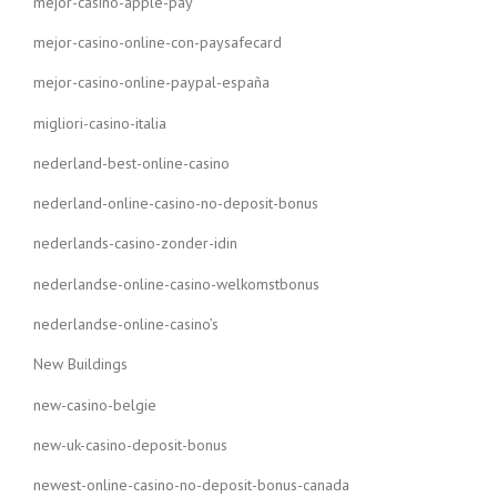
mejor-casino-apple-pay
mejor-casino-online-con-paysafecard
mejor-casino-online-paypal-españa
migliori-casino-italia
nederland-best-online-casino
nederland-online-casino-no-deposit-bonus
nederlands-casino-zonder-idin
nederlandse-online-casino-welkomstbonus
nederlandse-online-casino’s
New Buildings
new-casino-belgie
new-uk-casino-deposit-bonus
newest-online-casino-no-deposit-bonus-canada