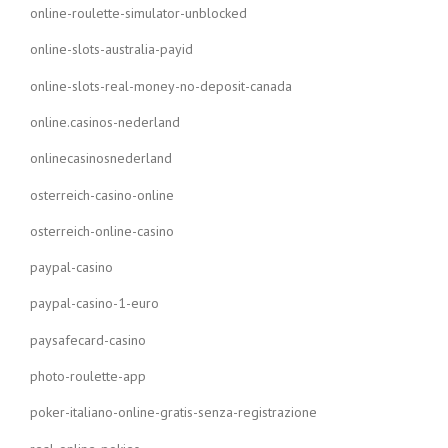
online-roulette-simulator-unblocked
online-slots-australia-payid
online-slots-real-money-no-deposit-canada
online.casinos-nederland
onlinecasinosnederland
osterreich-casino-online
osterreich-online-casino
paypal-casino
paypal-casino-1-euro
paysafecard-casino
photo-roulette-app
poker-italiano-online-gratis-senza-registrazione