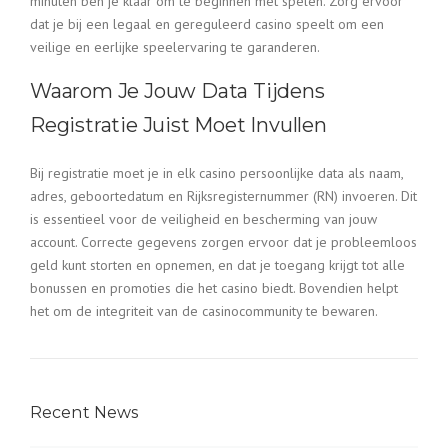
minuten ben je klaar om te beginnen met spelen. Zorg ervoor
dat je bij een legaal en gereguleerd casino speelt om een
veilige en eerlijke speelervaring te garanderen.
Waarom Je Jouw Data Tijdens
Registratie Juist Moet Invullen
Bij registratie moet je in elk casino persoonlijke data als naam,
adres, geboortedatum en Rijksregisternummer (RN) invoeren. Dit
is essentieel voor de veiligheid en bescherming van jouw
account. Correcte gegevens zorgen ervoor dat je probleemloos
geld kunt storten en opnemen, en dat je toegang krijgt tot alle
bonussen en promoties die het casino biedt. Bovendien helpt
het om de integriteit van de casinocommunity te bewaren.
Recent News