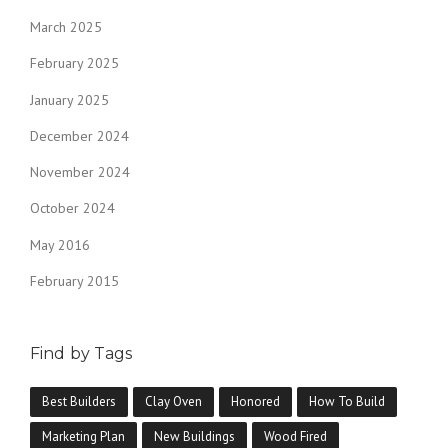
March 2025
February 2025
January 2025
December 2024
November 2024
October 2024
May 2016
February 2015
Find by Tags
Best Builders
Clay Oven
Honored
How To Build
Marketing Plan
New Buildings
Wood Fired