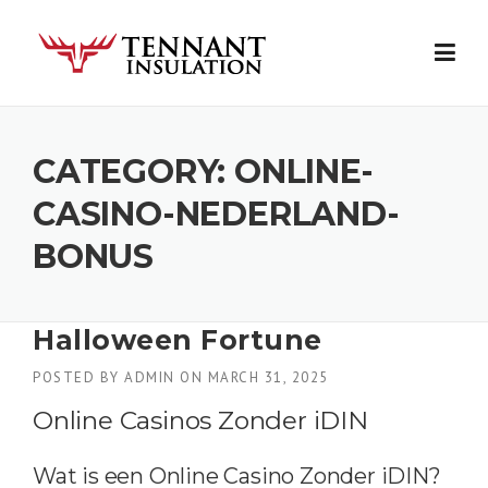
Skip
to
content
CATEGORY:
ONLINE-
CASINO-NEDERLAND-
BONUS
Halloween Fortune
POSTED BY
ADMIN
ON
MARCH 31, 2025
Online Casinos Zonder iDIN
Wat is een Online Casino Zonder iDIN?