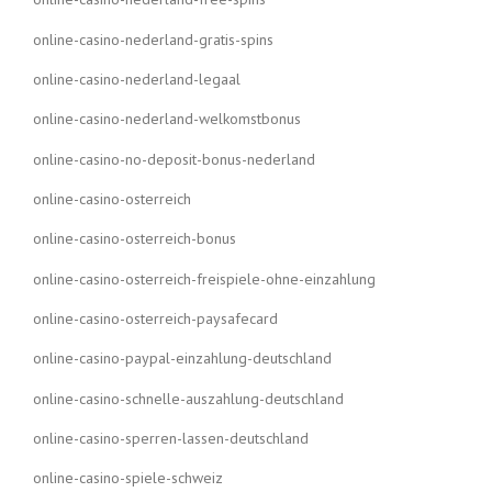
online-casino-nederland-gratis-spins
online-casino-nederland-legaal
online-casino-nederland-welkomstbonus
online-casino-no-deposit-bonus-nederland
online-casino-osterreich
online-casino-osterreich-bonus
online-casino-osterreich-freispiele-ohne-einzahlung
online-casino-osterreich-paysafecard
online-casino-paypal-einzahlung-deutschland
online-casino-schnelle-auszahlung-deutschland
online-casino-sperren-lassen-deutschland
online-casino-spiele-schweiz