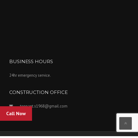
BUSINESS HOURS
24hr emergency service.
CONSTRUCTION OFFICE
tennant.s1968@gmail.com
Call Now