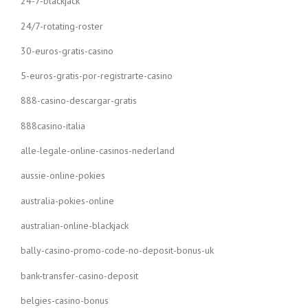
24-7-blackjack
24/7-rotating-roster
30-euros-gratis-casino
5-euros-gratis-por-registrarte-casino
888-casino-descargar-gratis
888casino-italia
alle-legale-online-casinos-nederland
aussie-online-pokies
australia-pokies-online
australian-online-blackjack
bally-casino-promo-code-no-deposit-bonus-uk
bank-transfer-casino-deposit
belgies-casino-bonus