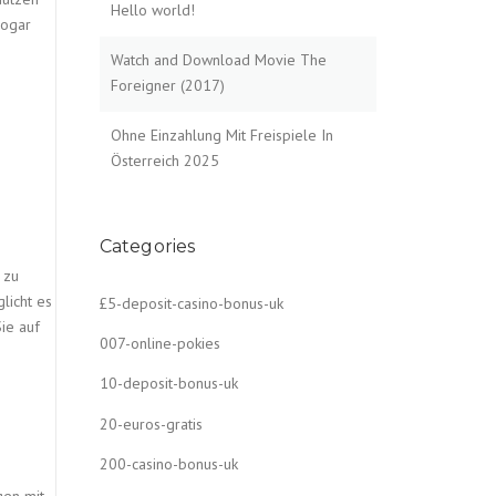
Hello world!
sogar
Watch and Download Movie The
Foreigner (2017)
Ohne Einzahlung Mit Freispiele In
Österreich 2025
Categories
 zu
licht es
£5-deposit-casino-bonus-uk
ie auf
007-online-pokies
10-deposit-bonus-uk
20-euros-gratis
200-casino-bonus-uk
gen mit