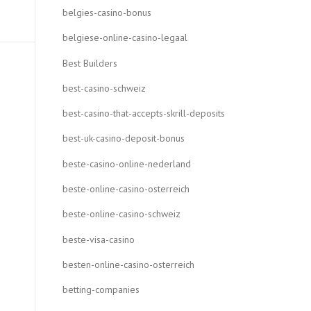
belgies-casino-bonus
belgiese-online-casino-legaal
Best Builders
best-casino-schweiz
best-casino-that-accepts-skrill-deposits
best-uk-casino-deposit-bonus
beste-casino-online-nederland
beste-online-casino-osterreich
beste-online-casino-schweiz
beste-visa-casino
besten-online-casino-osterreich
betting-companies