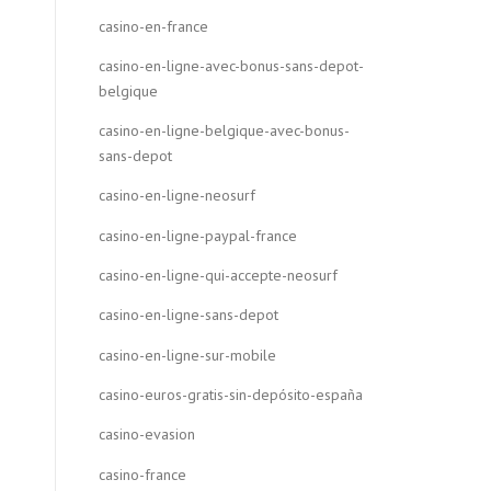
casino-en-france
casino-en-ligne-avec-bonus-sans-depot-
belgique
casino-en-ligne-belgique-avec-bonus-
sans-depot
casino-en-ligne-neosurf
casino-en-ligne-paypal-france
casino-en-ligne-qui-accepte-neosurf
casino-en-ligne-sans-depot
casino-en-ligne-sur-mobile
casino-euros-gratis-sin-depósito-españa
casino-evasion
casino-france