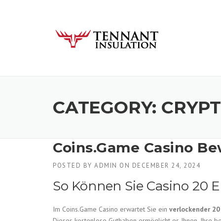
Skip
to
content
CATEGORY:
CRYPT
Coins.Game Casino B
POSTED BY
ADMIN
ON
DECEMBER 24, 2024
So Können Sie Casino 20 
Im Coins.Game Casino erwartet Sie ein
verlockender 2
Dieses kostenlose Guthaben ermöglicht es Ihnen, Ihre b