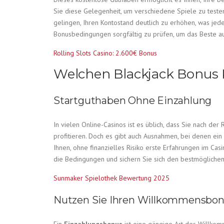
Sie diese Gelegenheit, um verschiedene Spiele zu test
gelingen, Ihren Kontostand deutlich zu erhöhen, was jede
Bonusbedingungen sorgfältig zu prüfen, um das Beste 
Rolling Slots Casino: 2.600€ Bonus
Welchen Blackjack Bonus 
Startguthaben Ohne Einzahlung
In vielen Online-Casinos ist es üblich, dass Sie nach de
profitieren. Doch es gibt auch Ausnahmen, bei denen ein
Ihnen, ohne finanzielles Risiko erste Erfahrungen im Ca
die Bedingungen und sichern Sie sich den bestmöglichen S
Sunmaker Spielothek Bewertung 2025
Nutzen Sie Ihren Willkommensbonu
Ein
Einzahlungsbonus
ist eine gängige Art des Willkom