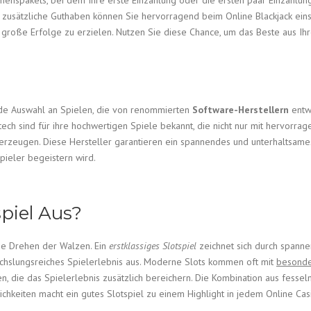
zusätzliche Guthaben können Sie hervorragend beim Online Blackjack eins
roße Erfolge zu erzielen. Nutzen Sie diese Chance, um das Beste aus Ih
nde Auswahl an Spielen, die von renommierten
Software-Herstellern
entwi
ch sind für ihre hochwertigen Spiele bekannt, die nicht nur mit hervorrag
berzeugen. Diese Hersteller garantieren ein spannendes und unterhaltsame
pieler begeistern wird.
piel Aus?
he Drehen der Walzen. Ein
erstklassiges Slotspiel
zeichnet sich durch spann
hslungsreiches Spielerlebnis aus. Moderne Slots kommen oft mit
besond
n, die das Spielerlebnis zusätzlich bereichern. Die Kombination aus fessel
hkeiten macht ein gutes Slotspiel zu einem Highlight in jedem Online Cas