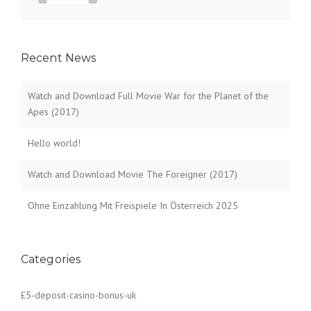
Recent News
Watch and Download Full Movie War for the Planet of the
Apes (2017)
Hello world!
Watch and Download Movie The Foreigner (2017)
Ohne Einzahlung Mit Freispiele In Österreich 2025
Categories
£5-deposit-casino-bonus-uk