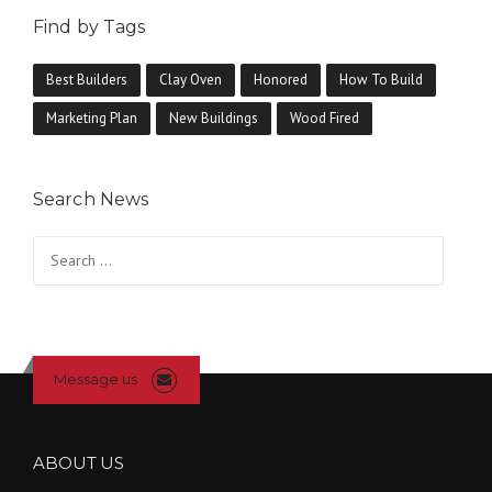
Find by Tags
Best Builders
Clay Oven
Honored
How To Build
Marketing Plan
New Buildings
Wood Fired
Search News
Search
for:
Message us
ABOUT US