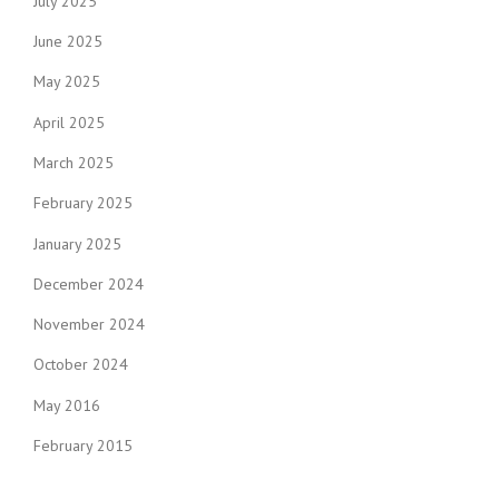
July 2025
June 2025
May 2025
April 2025
March 2025
February 2025
January 2025
December 2024
November 2024
October 2024
May 2016
February 2015