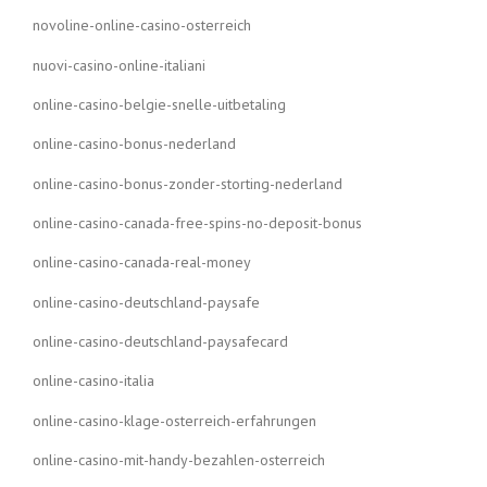
novoline-online-casino-osterreich
nuovi-casino-online-italiani
online-casino-belgie-snelle-uitbetaling
online-casino-bonus-nederland
online-casino-bonus-zonder-storting-nederland
online-casino-canada-free-spins-no-deposit-bonus
online-casino-canada-real-money
online-casino-deutschland-paysafe
online-casino-deutschland-paysafecard
online-casino-italia
online-casino-klage-osterreich-erfahrungen
online-casino-mit-handy-bezahlen-osterreich