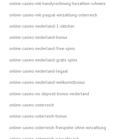
online-casino-mit-handyrechnung-bezahlen-schweiz
online-casino-mit-paypal-einzahlung-osterreich
online-casino-nederland-1-oktober
online-casino-nederland-bonus
online-casino-nederland-free-spins
online-casino-nederland-gratis-spins
online-casino-nederland-legaal
online-casino-nederland-welkomstbonus
online-casino-no-deposit-bonus-nederland
online-casino-osterreich
online-casino-osterreich-bonus
online-casino-osterreich-freispiele-ohne-einzahlung
online-casino-osterreich-paysafecard