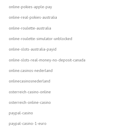
online-pokies-apple-pay
online-real-pokies-australia
online-roulette-australia
online-roulette-simulator-unblocked
online-slots-australia-payid
online-slots-real-money-no-deposit-canada
online.casinos-nederland
onlinecasinosnederland
osterreich-casino-online
osterreich-online-casino
paypal-casino
paypal-casino-1-euro