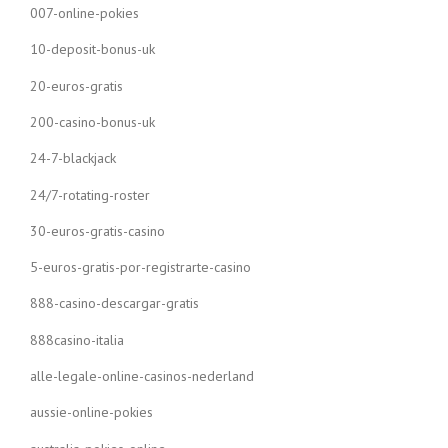
007-online-pokies
10-deposit-bonus-uk
20-euros-gratis
200-casino-bonus-uk
24-7-blackjack
24/7-rotating-roster
30-euros-gratis-casino
5-euros-gratis-por-registrarte-casino
888-casino-descargar-gratis
888casino-italia
alle-legale-online-casinos-nederland
aussie-online-pokies