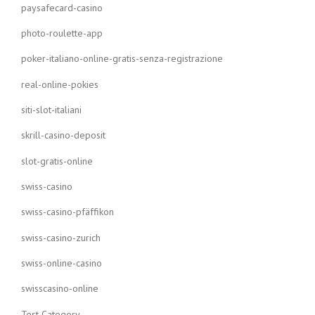
paysafecard-casino
photo-roulette-app
poker-italiano-online-gratis-senza-registrazione
real-online-pokies
siti-slot-italiani
skrill-casino-deposit
slot-gratis-online
swiss-casino
swiss-casino-pfäffikon
swiss-casino-zurich
swiss-online-casino
swisscasino-online
Test Category