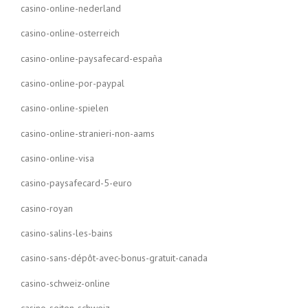
casino-online-nederland
casino-online-osterreich
casino-online-paysafecard-españa
casino-online-por-paypal
casino-online-spielen
casino-online-stranieri-non-aams
casino-online-visa
casino-paysafecard-5-euro
casino-royan
casino-salins-les-bains
casino-sans-dépôt-avec-bonus-gratuit-canada
casino-schweiz-online
casino-seiten-schweiz