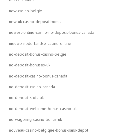
new-casino-belgie
new-uk-casino-deposit-bonus
newest-online-casino-no-deposit-bonus-canada
nieuwe-nederlandse-casino-online
no-deposit-bonus-casino-belgie
no-deposit-bonuses-uk
no-deposit-casino-bonus-canada
no-deposit-casino-canada
no-deposit-slots-uk
no-deposit-welcome-bonus-casino-uk
no-wagering-casino-bonus-uk
nouveau-casino-belgique-bonus-sans-depot