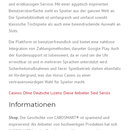
und erstklassigen Service. Mit einer ägyptisch inspirierten
Benutzeroberfläche zieht es Spieler aus der ganzen Welt an.
Die Spielebibliothek ist umfangreich und umfasst sowohl
klassische Tischspiele als auch eine beeindruckende Auswahl an
Slots.
Die Plattform ist benutzerfreundlich und bietet eine nahtlose
Integration von Zahlungsmethoden, darunter Google Play. Auch
der Kundensupport ist lobenswert, da er rund um die Uhr
erreichbar ist und in mehreren Sprachen unterstützt wird.
Sicherheitsmaßnahmen und fairer Spielbetrieb stehen ebenfalls
im Vordergrund, was das Horus Casino zu einer
vertrauenswürdigen Wahl für Spieler macht.
Casinos Ohne Deutsche Lizenz: Diese Anbieter Sind Seriös
Informationen
Shop:
Die Geschichte von CAROSMART®​ ist spannend und
inspirierend. Als Anbieter von hochwertigen Produkten hat sich