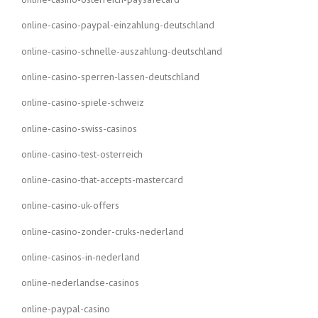
online-casino-paypal-einzahlung-deutschland
online-casino-schnelle-auszahlung-deutschland
online-casino-sperren-lassen-deutschland
online-casino-spiele-schweiz
online-casino-swiss-casinos
online-casino-test-osterreich
online-casino-that-accepts-mastercard
online-casino-uk-offers
online-casino-zonder-cruks-nederland
online-casinos-in-nederland
online-nederlandse-casinos
online-paypal-casino