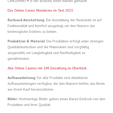
CAROSMART®​ in der Branche einen Namen gemacht.
Das Online-Casino Wunderino im Test 2025
Rucksack Ausstattung:
Die Ausstattung der Rucksäcke ist auf
Funktionalität und Komfort ausgelegt, um den Nutzern das
bestmögliche Erlebnis zu bieten.
Produktion & Material:
Die Produktion erfolgt unter strengen
Qualitätskontrollen und die Materialien sind sorgfältig
ausgewählt, um Langlebigkeit und Nachhaltigkeit zu
gewährleisten.
Alle Online Casinos mit 10€ Einzahlung im Überblick
Aufbauanleitung:
Für alle Produkte sind detaillierte
Aufbauanleitungen verfügbar, die den Nutzern helfen, das Beste
aus ihrem Kauf herauszuholen.
Bilder:
Hochwertige Bilder geben einen klaren Eindruck von den
Produkten und ihrer Qualität.