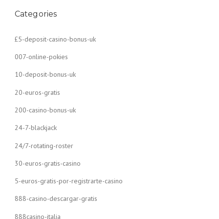
Categories
£5-deposit-casino-bonus-uk
007-online-pokies
10-deposit-bonus-uk
20-euros-gratis
200-casino-bonus-uk
24-7-blackjack
24/7-rotating-roster
30-euros-gratis-casino
5-euros-gratis-por-registrarte-casino
888-casino-descargar-gratis
888casino-italia