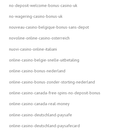
no-deposit-welcome-bonus-casino-uk
no-wagering-casino-bonus-uk
nouveau-casino-belgique-bonus-sans-depot
novoline-online-casino-osterreich
nuovi-casino-online-italiani
online-casino-belgie-snelle-uitbetaling
online-casino-bonus-nederland
online-casino-bonus-zonder-storting-nederland
online-casino-canada-free-spins-no-deposit-bonus
online-casino-canada-real-money
online-casino-deutschland-paysafe
online-casino-deutschland-paysafecard