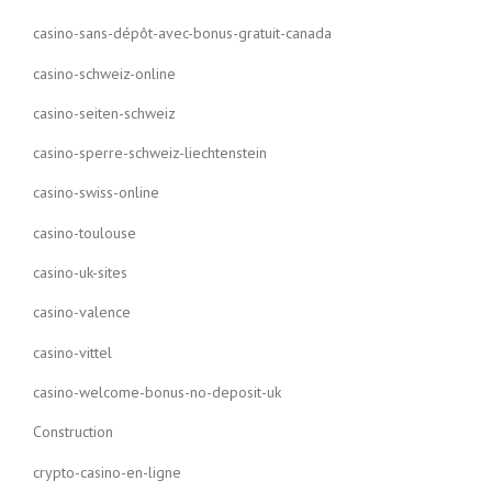
casino-sans-dépôt-avec-bonus-gratuit-canada
casino-schweiz-online
casino-seiten-schweiz
casino-sperre-schweiz-liechtenstein
casino-swiss-online
casino-toulouse
casino-uk-sites
casino-valence
casino-vittel
casino-welcome-bonus-no-deposit-uk
Construction
crypto-casino-en-ligne