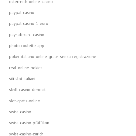
osterreich-online-casino
paypal-casino
paypal-casino-1-euro
paysafecard-casino
photo-roulette-app
poker-italiano-online-gratis-senza-registrazione
real-online-pokies
siti-slot-italiani
skrill-casino-deposit
slot-gratis-online
swiss-casino
swiss-casino-pfäffikon
swiss-casino-zurich