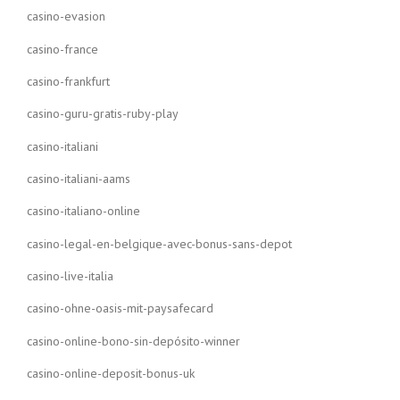
casino-evasion
casino-france
casino-frankfurt
casino-guru-gratis-ruby-play
casino-italiani
casino-italiani-aams
casino-italiano-online
casino-legal-en-belgique-avec-bonus-sans-depot
casino-live-italia
casino-ohne-oasis-mit-paysafecard
casino-online-bono-sin-depósito-winner
casino-online-deposit-bonus-uk