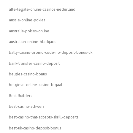
alle-legale-online-casinos-nederland
aussie-online-pokies
australia-pokies-online
australian-online-blackjack
bally-casino-promo-code-no-deposit-bonus-uk
bank-transfer-casino-deposit
belgies-casino-bonus
belgiese-online-casino-legaal
Best Builders
best-casino-schweiz
best-casino-that-accepts-skrill-deposits
best-uk-casino-deposit-bonus