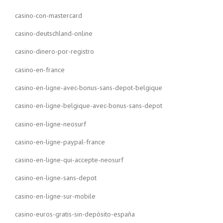
casino-con-mastercard
casino-deutschland-online
casino-dinero-por-registro
casino-en-france
casino-en-ligne-avec-bonus-sans-depot-belgique
casino-en-ligne-belgique-avec-bonus-sans-depot
casino-en-ligne-neosurf
casino-en-ligne-paypal-france
casino-en-ligne-qui-accepte-neosurf
casino-en-ligne-sans-depot
casino-en-ligne-sur-mobile
casino-euros-gratis-sin-depósito-españa