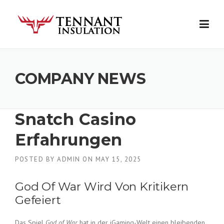
Skip
to
content
COMPANY NEWS
Snatch Casino
Erfahrungen
POSTED BY
ADMIN
ON
MAY 15, 2025
God Of War Wird Von Kritikern
Gefeiert
Das Spiel
God of War
hat in der iGaming-Welt einen bleibenden