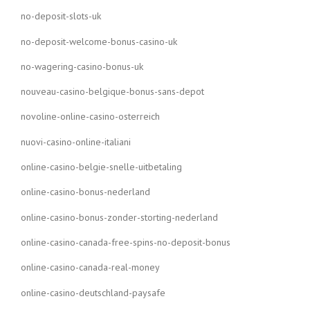
no-deposit-slots-uk
no-deposit-welcome-bonus-casino-uk
no-wagering-casino-bonus-uk
nouveau-casino-belgique-bonus-sans-depot
novoline-online-casino-osterreich
nuovi-casino-online-italiani
online-casino-belgie-snelle-uitbetaling
online-casino-bonus-nederland
online-casino-bonus-zonder-storting-nederland
online-casino-canada-free-spins-no-deposit-bonus
online-casino-canada-real-money
online-casino-deutschland-paysafe