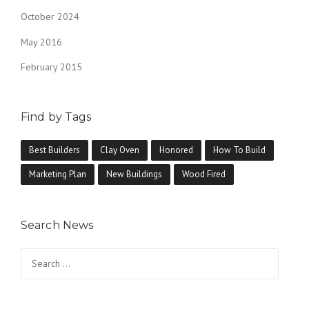
October 2024
May 2016
February 2015
Find by Tags
Best Builders
Clay Oven
Honored
How To Build
Marketing Plan
New Buildings
Wood Fired
Search News
Search
for: