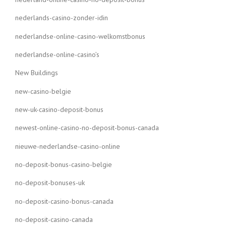
nederlands-casino-zonder-idin
nederlandse-online-casino-welkomstbonus
nederlandse-online-casino’s
New Buildings
new-casino-belgie
new-uk-casino-deposit-bonus
newest-online-casino-no-deposit-bonus-canada
nieuwe-nederlandse-casino-online
no-deposit-bonus-casino-belgie
no-deposit-bonuses-uk
no-deposit-casino-bonus-canada
no-deposit-casino-canada