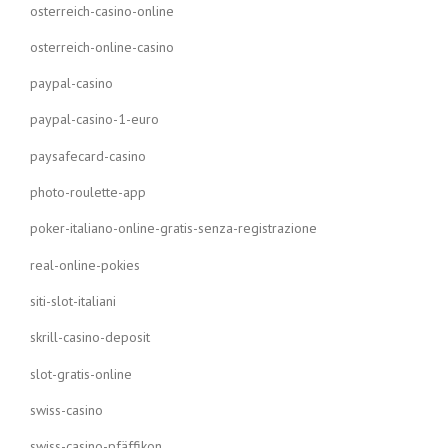
osterreich-casino-online
osterreich-online-casino
paypal-casino
paypal-casino-1-euro
paysafecard-casino
photo-roulette-app
poker-italiano-online-gratis-senza-registrazione
real-online-pokies
siti-slot-italiani
skrill-casino-deposit
slot-gratis-online
swiss-casino
swiss-casino-pfäffikon