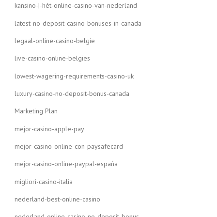
kansino-|-hét-online-casino-van-nederland
latest-no-deposit-casino-bonuses-in-canada
legaal-online-casino-belgie
live-casino-online-belgies
lowest-wagering-requirements-casino-uk
luxury-casino-no-deposit-bonus-canada
Marketing Plan
mejor-casino-apple-pay
mejor-casino-online-con-paysafecard
mejor-casino-online-paypal-españa
migliori-casino-italia
nederland-best-online-casino
nederland-online-casino-no-deposit-bonus