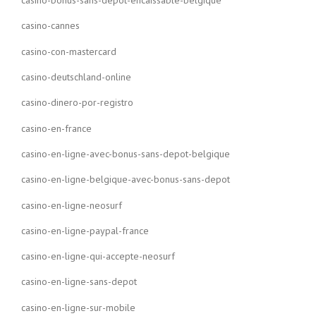
casino-bonus-sans-depot-encaissable-belgique
casino-cannes
casino-con-mastercard
casino-deutschland-online
casino-dinero-por-registro
casino-en-france
casino-en-ligne-avec-bonus-sans-depot-belgique
casino-en-ligne-belgique-avec-bonus-sans-depot
casino-en-ligne-neosurf
casino-en-ligne-paypal-france
casino-en-ligne-qui-accepte-neosurf
casino-en-ligne-sans-depot
casino-en-ligne-sur-mobile