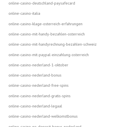
online-casino-deutschland-paysafecard
online-casino-italia
online-casino-klage-osterreich-erfahrungen
online-casino-mit-handy-bezahlen-osterreich
online-casino-mit-handyrechnung-bezahlen-schweiz
online-casino-mit-paypal-einzahlung-osterreich
online-casino-nederland-1-oktober
online-casino-nederland-bonus
online-casino-nederland-free-spins
online-casino-nederland-gratis-spins
online-casino-nederland-legaal
online-casino-nederland-welkomstbonus
online-casino-no-deposit-bonus-nederland