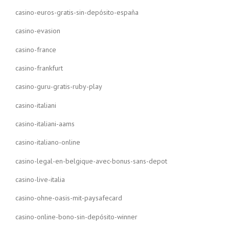
casino-euros-gratis-sin-depósito-españa
casino-evasion
casino-france
casino-frankfurt
casino-guru-gratis-ruby-play
casino-italiani
casino-italiani-aams
casino-italiano-online
casino-legal-en-belgique-avec-bonus-sans-depot
casino-live-italia
casino-ohne-oasis-mit-paysafecard
casino-online-bono-sin-depósito-winner