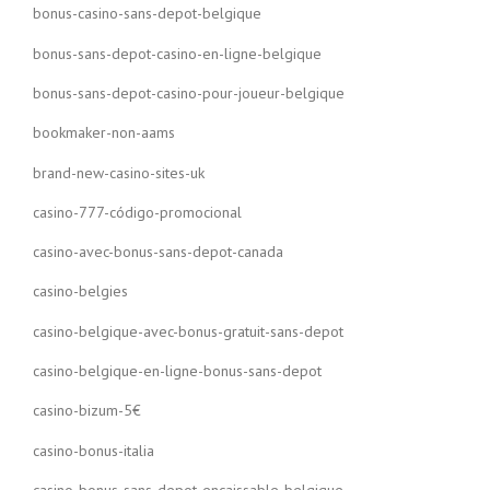
bonus-casino-sans-depot-belgique
bonus-sans-depot-casino-en-ligne-belgique
bonus-sans-depot-casino-pour-joueur-belgique
bookmaker-non-aams
brand-new-casino-sites-uk
casino-777-código-promocional
casino-avec-bonus-sans-depot-canada
casino-belgies
casino-belgique-avec-bonus-gratuit-sans-depot
casino-belgique-en-ligne-bonus-sans-depot
casino-bizum-5€
casino-bonus-italia