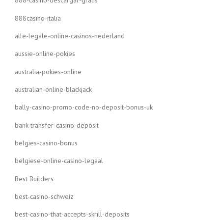
888-casino-descargar-gratis
888casino-italia
alle-legale-online-casinos-nederland
aussie-online-pokies
australia-pokies-online
australian-online-blackjack
bally-casino-promo-code-no-deposit-bonus-uk
bank-transfer-casino-deposit
belgies-casino-bonus
belgiese-online-casino-legaal
Best Builders
best-casino-schweiz
best-casino-that-accepts-skrill-deposits