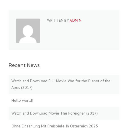
WRITTEN BY
ADMIN
Recent News
Watch and Download Full Movie War for the Planet of the
Apes (2017)
Hello world!
Watch and Download Movie The Foreigner (2017)
Ohne Einzahlung Mit Freispiele In Österreich 2025