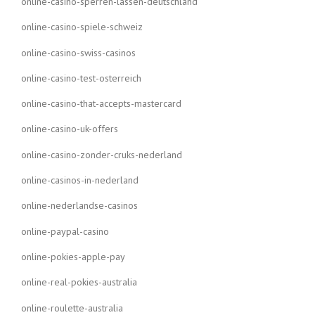
online-casino-sperren-lassen-deutschland
online-casino-spiele-schweiz
online-casino-swiss-casinos
online-casino-test-osterreich
online-casino-that-accepts-mastercard
online-casino-uk-offers
online-casino-zonder-cruks-nederland
online-casinos-in-nederland
online-nederlandse-casinos
online-paypal-casino
online-pokies-apple-pay
online-real-pokies-australia
online-roulette-australia