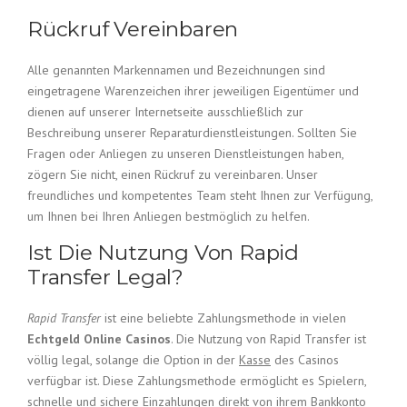
Rückruf Vereinbaren
Alle genannten Markennamen und Bezeichnungen sind
eingetragene Warenzeichen ihrer jeweiligen Eigentümer und
dienen auf unserer Internetseite ausschließlich zur
Beschreibung unserer Reparaturdienstleistungen. Sollten Sie
Fragen oder Anliegen zu unseren Dienstleistungen haben,
zögern Sie nicht, einen Rückruf zu vereinbaren. Unser
freundliches und kompetentes Team steht Ihnen zur Verfügung,
um Ihnen bei Ihren Anliegen bestmöglich zu helfen.
Ist Die Nutzung Von Rapid
Transfer Legal?
Rapid Transfer
ist eine beliebte Zahlungsmethode in vielen
Echtgeld Online Casinos
. Die Nutzung von Rapid Transfer ist
völlig legal, solange die Option in der
Kasse
des Casinos
verfügbar ist. Diese Zahlungsmethode ermöglicht es Spielern,
schnelle und sichere Einzahlungen direkt von ihrem Bankkonto