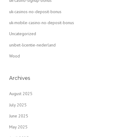
uk-casino-signup-bonus
uk-casinos-no-deposit-bonus
uk-mobile-casino-no-deposit-bonus
Uncategorized
unibet-licentie-nederland
Wood
Archives
August 2025
July 2025
June 2025
May 2025