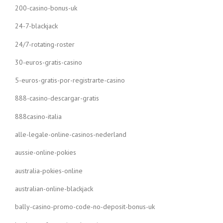
200-casino-bonus-uk
24-7-blackjack
24/7-rotating-roster
30-euros-gratis-casino
5-euros-gratis-por-registrarte-casino
888-casino-descargar-gratis
888casino-italia
alle-legale-online-casinos-nederland
aussie-online-pokies
australia-pokies-online
australian-online-blackjack
bally-casino-promo-code-no-deposit-bonus-uk