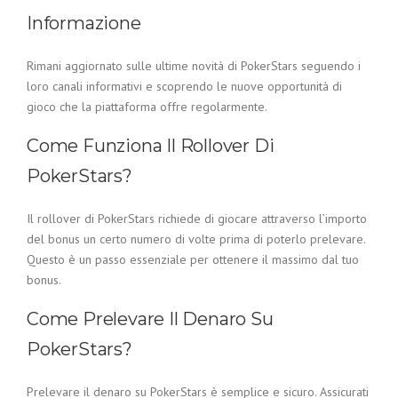
Informazione
Rimani aggiornato sulle ultime novità di PokerStars seguendo i
loro canali informativi e scoprendo le nuove opportunità di
gioco che la piattaforma offre regolarmente.
Come Funziona Il Rollover Di
PokerStars?
Il rollover di PokerStars richiede di giocare attraverso l’importo
del bonus un certo numero di volte prima di poterlo prelevare.
Questo è un passo essenziale per ottenere il massimo dal tuo
bonus.
Come Prelevare Il Denaro Su
PokerStars?
Prelevare il denaro su PokerStars è semplice e sicuro. Assicurati