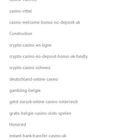
casino-vittel
casino-welcome-bonus-no-deposit-uk
Construction
crypto-casino-en-ligne
crypto-casino-no-deposit-bonus-uk-fundly
crypto-casino-schweiz
deutschland-online-casino
gambling-belgie
geld-zuruck-online-casino-osterreich
gratis-belgie-casino-slots-spelen
Honored
instant-bank-transfer-casino-uk