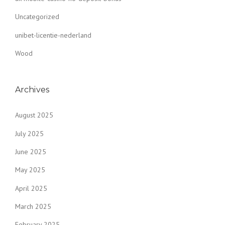
Uncategorized
unibet-licentie-nederland
Wood
Archives
August 2025
July 2025
June 2025
May 2025
April 2025
March 2025
February 2025