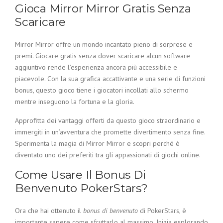
Gioca Mirror Mirror Gratis Senza
Scaricare
Mirror Mirror offre un mondo incantato pieno di sorprese e
premi. Giocare gratis senza dover scaricare alcun software
aggiuntivo rende l’esperienza ancora più accessibile e
piacevole. Con la sua grafica accattivante e una serie di funzioni
bonus, questo gioco tiene i giocatori incollati allo schermo
mentre inseguono la fortuna e la gloria.
Approfitta dei vantaggi offerti da questo gioco straordinario e
immergiti in un’avventura che promette divertimento senza fine.
Sperimenta la magia di Mirror Mirror e scopri perché è
diventato uno dei preferiti tra gli appassionati di giochi online.
Come Usare Il Bonus Di
Benvenuto PokerStars?
Ora che hai ottenuto il
bonus di benvenuto
di PokerStars, è
importante sapere come sfruttarlo al massimo. Inizia esplorando