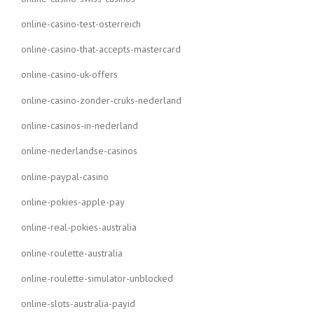
online-casino-test-osterreich
online-casino-that-accepts-mastercard
online-casino-uk-offers
online-casino-zonder-cruks-nederland
online-casinos-in-nederland
online-nederlandse-casinos
online-paypal-casino
online-pokies-apple-pay
online-real-pokies-australia
online-roulette-australia
online-roulette-simulator-unblocked
online-slots-australia-payid