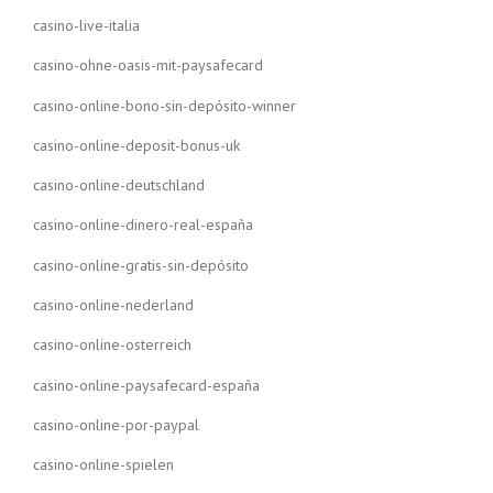
casino-live-italia
casino-ohne-oasis-mit-paysafecard
casino-online-bono-sin-depósito-winner
casino-online-deposit-bonus-uk
casino-online-deutschland
casino-online-dinero-real-españa
casino-online-gratis-sin-depósito
casino-online-nederland
casino-online-osterreich
casino-online-paysafecard-españa
casino-online-por-paypal
casino-online-spielen