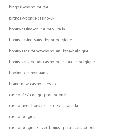
bingoal-casino-belgie
birthday-bonus-casino-uk
bonus-casinò-online-per-l'italia
bonus-casino-sans-depot-belgique
bonus-sans-depot-casino-en-ligne-belgique
bonus-sans-depot-casino-pour-joueur-belgique
bookmaker-non-aams
brand-new-casino-sites-uk
casino-777-código-promocional
casino-avec-bonus-sans-depot-canada
casino-belgies
casino-belgique-avec-bonus-gratuit-sans-depot