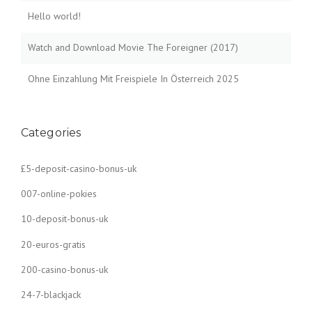
Hello world!
Watch and Download Movie The Foreigner (2017)
Ohne Einzahlung Mit Freispiele In Österreich 2025
Categories
£5-deposit-casino-bonus-uk
007-online-pokies
10-deposit-bonus-uk
20-euros-gratis
200-casino-bonus-uk
24-7-blackjack