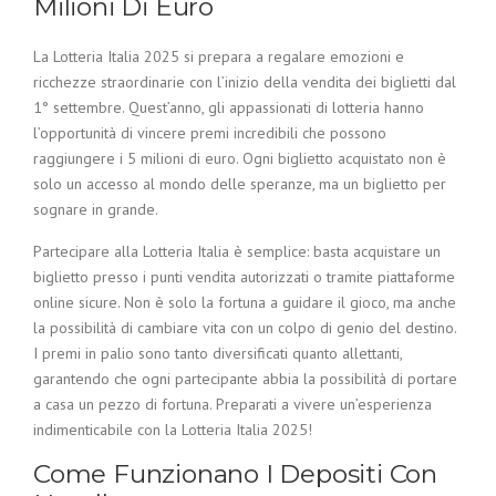
Milioni Di Euro
La Lotteria Italia 2025 si prepara a regalare emozioni e
ricchezze straordinarie con l’inizio della vendita dei biglietti dal
1° settembre. Quest’anno, gli appassionati di lotteria hanno
l’opportunità di vincere premi incredibili che possono
raggiungere i 5 milioni di euro. Ogni biglietto acquistato non è
solo un accesso al mondo delle speranze, ma un biglietto per
sognare in grande.
Partecipare alla Lotteria Italia è semplice: basta acquistare un
biglietto presso i punti vendita autorizzati o tramite piattaforme
online sicure. Non è solo la fortuna a guidare il gioco, ma anche
la possibilità di cambiare vita con un colpo di genio del destino.
I premi in palio sono tanto diversificati quanto allettanti,
garantendo che ogni partecipante abbia la possibilità di portare
a casa un pezzo di fortuna. Preparati a vivere un’esperienza
indimenticabile con la Lotteria Italia 2025!
Come Funzionano I Depositi Con