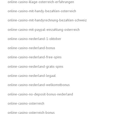
online-casino-klage-osterreich-erfahrungen
online-casino-mit-handy-bezahlen-osterreich
online-casino-mit-handyrechnung-bezahlen-schweiz
online-casino-mit-paypal-einzahlung-osterreich
online-casino-nederland-1-oktober
online-casino-nederland-bonus
online-casino-nederland-free-spins
online-casino-nederland-gratis-spins
online-casino-nederland-legaal
online-casino-nederland-welkomstbonus
online-casino-no-deposit-bonus-nederland
online-casino-osterreich
online-casino-osterreich-bonus