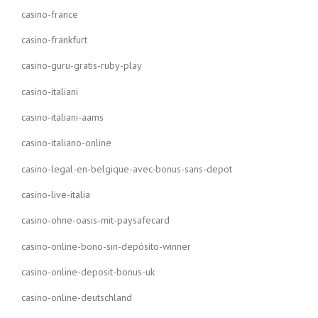
casino-france
casino-frankfurt
casino-guru-gratis-ruby-play
casino-italiani
casino-italiani-aams
casino-italiano-online
casino-legal-en-belgique-avec-bonus-sans-depot
casino-live-italia
casino-ohne-oasis-mit-paysafecard
casino-online-bono-sin-depósito-winner
casino-online-deposit-bonus-uk
casino-online-deutschland