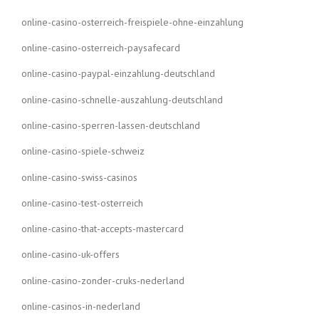
online-casino-osterreich-freispiele-ohne-einzahlung
online-casino-osterreich-paysafecard
online-casino-paypal-einzahlung-deutschland
online-casino-schnelle-auszahlung-deutschland
online-casino-sperren-lassen-deutschland
online-casino-spiele-schweiz
online-casino-swiss-casinos
online-casino-test-osterreich
online-casino-that-accepts-mastercard
online-casino-uk-offers
online-casino-zonder-cruks-nederland
online-casinos-in-nederland