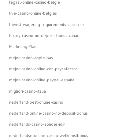
legaal-online-casino-belgie
live-casino-online-belgies
lowest-wagering-requirements-casino-uk
luxury-casino-no-deposit-bonus-canada
Marketing Plan
mejor-casino-apple-pay
mejor-casino-online-con-paysafecard
mejor-casino-online-paypal-españa
migliori-casino-italia
nederland-best-online-casino
nederland-online-casino-no-deposit-bonus
nederlands-casino-zonder-idin
nederlandse-online-casino-welkomstbonus