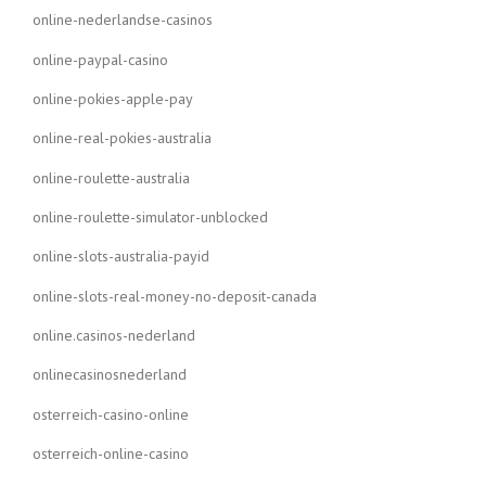
online-nederlandse-casinos
online-paypal-casino
online-pokies-apple-pay
online-real-pokies-australia
online-roulette-australia
online-roulette-simulator-unblocked
online-slots-australia-payid
online-slots-real-money-no-deposit-canada
online.casinos-nederland
onlinecasinosnederland
osterreich-casino-online
osterreich-online-casino