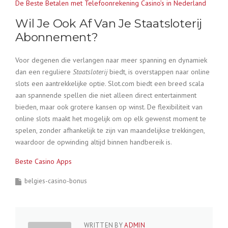
De Beste Betalen met Telefoonrekening Casino’s in Nederland
Wil Je Ook Af Van Je Staatsloterij
Abonnement?
Voor degenen die verlangen naar meer spanning en dynamiek
dan een reguliere
Staatsloterij
biedt, is overstappen naar online
slots een aantrekkelijke optie. Slot.com biedt een breed scala
aan spannende spellen die niet alleen direct entertainment
bieden, maar ook grotere kansen op winst. De flexibiliteit van
online slots maakt het mogelijk om op elk gewenst moment te
spelen, zonder afhankelijk te zijn van maandelijkse trekkingen,
waardoor de opwinding altijd binnen handbereik is.
Beste Casino Apps
belgies-casino-bonus
WRITTEN BY
ADMIN