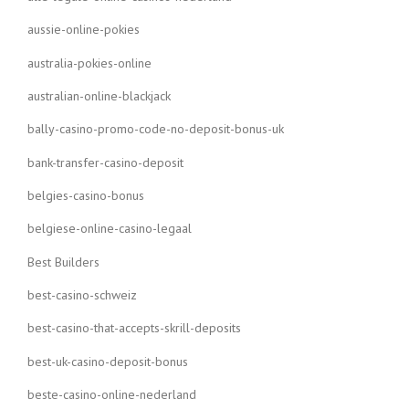
aussie-online-pokies
australia-pokies-online
australian-online-blackjack
bally-casino-promo-code-no-deposit-bonus-uk
bank-transfer-casino-deposit
belgies-casino-bonus
belgiese-online-casino-legaal
Best Builders
best-casino-schweiz
best-casino-that-accepts-skrill-deposits
best-uk-casino-deposit-bonus
beste-casino-online-nederland