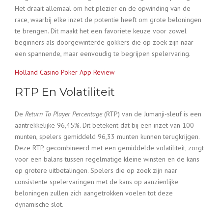
Het draait allemaal om het plezier en de opwinding van de
race, waarbij elke inzet de potentie heeft om grote beloningen
te brengen. Dit maakt het een favoriete keuze voor zowel
beginners als doorgewinterde gokkers die op zoek zijn naar
een spannende, maar eenvoudig te begrijpen spelervaring.
Holland Casino Poker App Review
RTP En Volatiliteit
De
Return To Player Percentage
(RTP) van de Jumanji-sleuf is een
aantrekkelijke 96,45%. Dit betekent dat bij een inzet van 100
munten, spelers gemiddeld 96,33 munten kunnen terugkrijgen.
Deze RTP, gecombineerd met een gemiddelde volatiliteit, zorgt
voor een balans tussen regelmatige kleine winsten en de kans
op grotere uitbetalingen. Spelers die op zoek zijn naar
consistente spelervaringen met de kans op aanzienlijke
beloningen zullen zich aangetrokken voelen tot deze
dynamische slot.