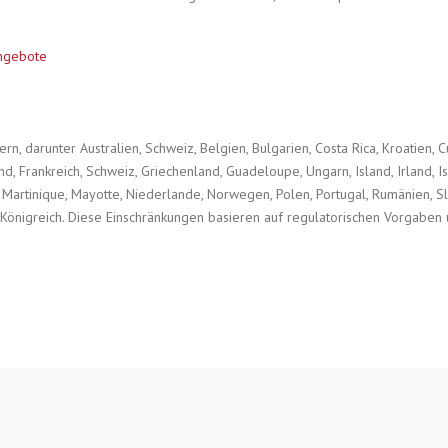
Angebote
, darunter Australien, Schweiz, Belgien, Bulgarien, Costa Rica, Kroatien, C
d, Frankreich, Schweiz, Griechenland, Guadeloupe, Ungarn, Island, Irland, Is
ta, Martinique, Mayotte, Niederlande, Norwegen, Polen, Portugal, Rumänien, S
Königreich. Diese Einschränkungen basieren auf regulatorischen Vorgaben