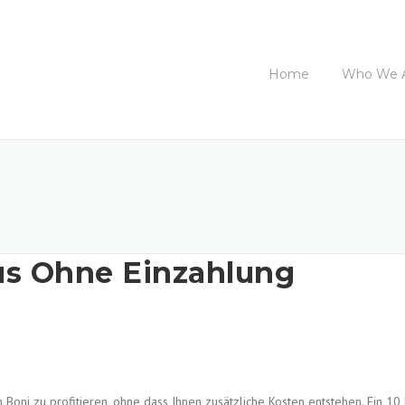
Home
Who We 
us Ohne Einzahlung
n Boni zu profitieren, ohne dass Ihnen zusätzliche Kosten entstehen. Ein 10