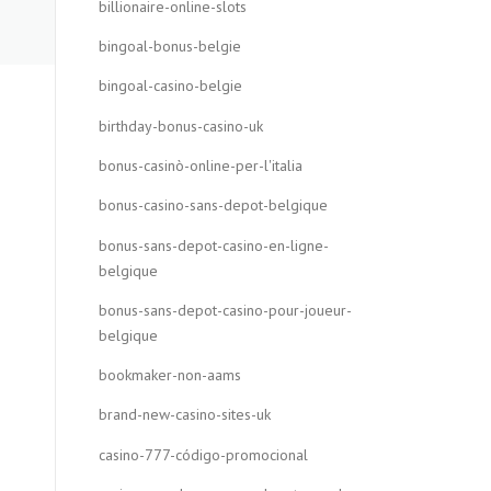
billionaire-online-slots
bingoal-bonus-belgie
bingoal-casino-belgie
birthday-bonus-casino-uk
bonus-casinò-online-per-l'italia
bonus-casino-sans-depot-belgique
bonus-sans-depot-casino-en-ligne-
belgique
bonus-sans-depot-casino-pour-joueur-
belgique
bookmaker-non-aams
brand-new-casino-sites-uk
casino-777-código-promocional