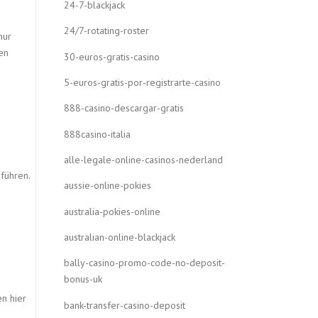
24-7-blackjack
24/7-rotating-roster
nur
en
30-euros-gratis-casino
5-euros-gratis-por-registrarte-casino
888-casino-descargar-gratis
888casino-italia
alle-legale-online-casinos-nederland
führen.
aussie-online-pokies
australia-pokies-online
australian-online-blackjack
bally-casino-promo-code-no-deposit-
bonus-uk
en hier
bank-transfer-casino-deposit