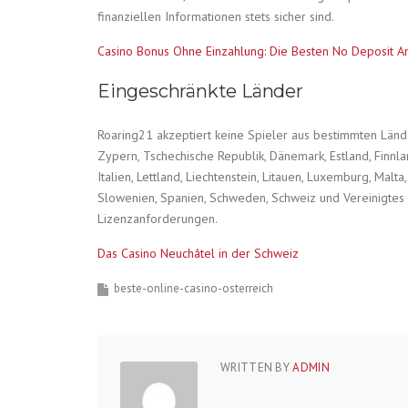
finanziellen Informationen stets sicher sind.
Casino Bonus Ohne Einzahlung: Die Besten No Deposit 
Eingeschränkte Länder
Roaring21 akzeptiert keine Spieler aus bestimmten Ländern
Zypern, Tschechische Republik, Dänemark, Estland, Finnlan
Italien, Lettland, Liechtenstein, Litauen, Luxemburg, Mal
Slowenien, Spanien, Schweden, Schweiz und Vereinigtes 
Lizenzanforderungen.
Das Casino Neuchâtel in der Schweiz
beste-online-casino-osterreich
WRITTEN BY
ADMIN