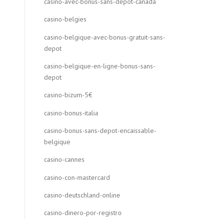
casino-avec-bonus-sans-depot-canada
casino-belgies
casino-belgique-avec-bonus-gratuit-sans-
depot
casino-belgique-en-ligne-bonus-sans-
depot
casino-bizum-5€
casino-bonus-italia
casino-bonus-sans-depot-encaissable-
belgique
casino-cannes
casino-con-mastercard
casino-deutschland-online
casino-dinero-por-registro