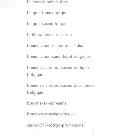
billionaire-online-slots
bingoal-bonus-belgie
bingoal-casino-belgie
birthday-bonus-casino-uk
bonus-casinò-online-per-l'italia
bonus-casino-sans-depot-belgique
bonus-sans-depot-casino-en-ligne-
belgique
bonus-sans-depot-casino-pour-joueur-
belgique
bookmaker-non-aams
brand-new-casino-sites-uk
casino-777-código-promocional