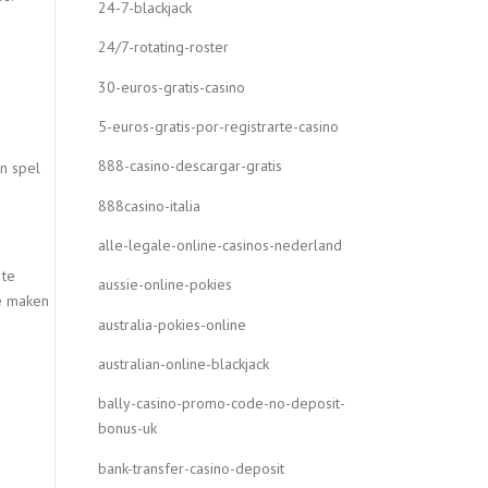
24-7-blackjack
24/7-rotating-roster
30-euros-gratis-casino
5-euros-gratis-por-registrarte-casino
888-casino-descargar-gratis
en spel
888casino-italia
alle-legale-online-casinos-nederland
 te
aussie-online-pokies
te maken
australia-pokies-online
australian-online-blackjack
bally-casino-promo-code-no-deposit-
bonus-uk
bank-transfer-casino-deposit