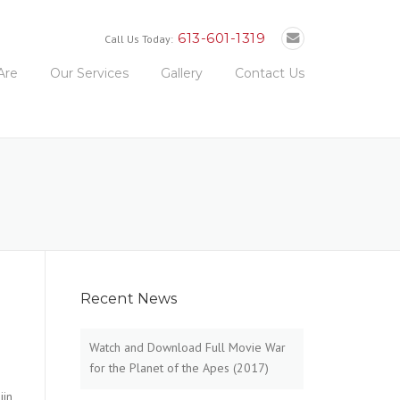
613-601-1319
Call Us Today:
Are
Our Services
Gallery
Contact Us
Recent News
Watch and Download Full Movie War
for the Planet of the Apes (2017)
ijn