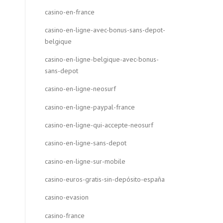
casino-en-france
casino-en-ligne-avec-bonus-sans-depot-
belgique
casino-en-ligne-belgique-avec-bonus-
sans-depot
casino-en-ligne-neosurf
casino-en-ligne-paypal-france
casino-en-ligne-qui-accepte-neosurf
casino-en-ligne-sans-depot
casino-en-ligne-sur-mobile
casino-euros-gratis-sin-depósito-españa
casino-evasion
casino-france