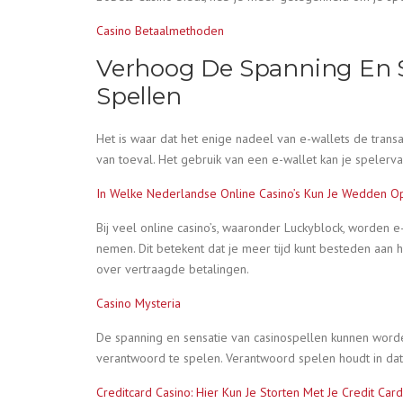
Casino Betaalmethoden
Verhoog De Spanning En S
Spellen
Het is waar dat het enige nadeel van e-wallets de transact
van toeval. Het gebruik van een e-wallet kan je spelervar
In Welke Nederlandse Online Casino’s Kun Je Wedden O
Bij veel online casino’s, waaronder Luckyblock, worden 
nemen. Dit betekent dat je meer tijd kunt besteden aan 
over vertraagde betalingen.
Casino Mysteria
De spanning en sensatie van casinospellen kunnen word
verantwoord te spelen. Verantwoord spelen houdt in dat 
Creditcard Casino: Hier Kun Je Storten Met Je Credit Card