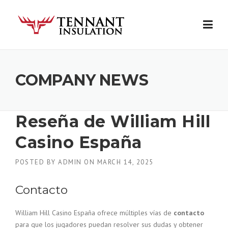
Skip
to
content
COMPANY NEWS
Reseña de William Hill
Casino España
POSTED BY
ADMIN
ON
MARCH 14, 2025
Contacto
William Hill Casino España ofrece múltiples vías de
contacto
para que los jugadores puedan resolver sus dudas y obtener