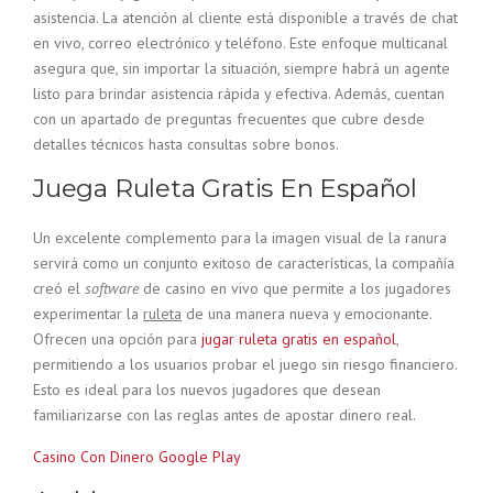
asistencia. La atención al cliente está disponible a través de chat
en vivo, correo electrónico y teléfono. Este enfoque multicanal
asegura que, sin importar la situación, siempre habrá un agente
listo para brindar asistencia rápida y efectiva. Además, cuentan
con un apartado de preguntas frecuentes que cubre desde
detalles técnicos hasta consultas sobre bonos.
Juega Ruleta Gratis En Español
Un excelente complemento para la imagen visual de la ranura
servirá como un conjunto exitoso de características, la compañía
creó el
software
de casino en vivo que permite a los jugadores
experimentar la
ruleta
de una manera nueva y emocionante.
Ofrecen una opción para
jugar ruleta gratis en español
,
permitiendo a los usuarios probar el juego sin riesgo financiero.
Esto es ideal para los nuevos jugadores que desean
familiarizarse con las reglas antes de apostar dinero real.
Casino Con Dinero Google Play