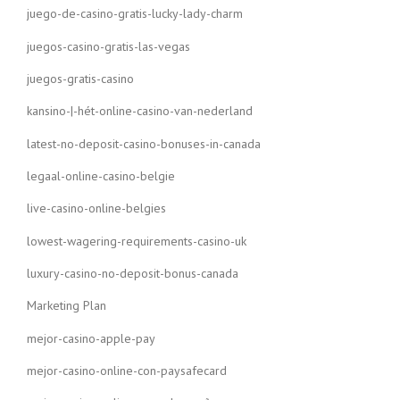
juego-de-casino-gratis-lucky-lady-charm
juegos-casino-gratis-las-vegas
juegos-gratis-casino
kansino-|-hét-online-casino-van-nederland
latest-no-deposit-casino-bonuses-in-canada
legaal-online-casino-belgie
live-casino-online-belgies
lowest-wagering-requirements-casino-uk
luxury-casino-no-deposit-bonus-canada
Marketing Plan
mejor-casino-apple-pay
mejor-casino-online-con-paysafecard