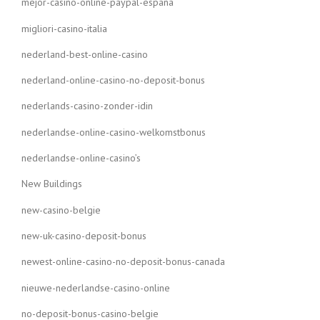
mejor-casino-online-paypal-españa
migliori-casino-italia
nederland-best-online-casino
nederland-online-casino-no-deposit-bonus
nederlands-casino-zonder-idin
nederlandse-online-casino-welkomstbonus
nederlandse-online-casino’s
New Buildings
new-casino-belgie
new-uk-casino-deposit-bonus
newest-online-casino-no-deposit-bonus-canada
nieuwe-nederlandse-casino-online
no-deposit-bonus-casino-belgie