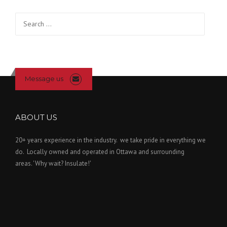
Search
for:
Message us
ABOUT US
20+ years experience in the industry. we take pride in everything we
do. Locally owned and operated in Ottawa and surrounding
areas. 'Why wait? Insulate!'