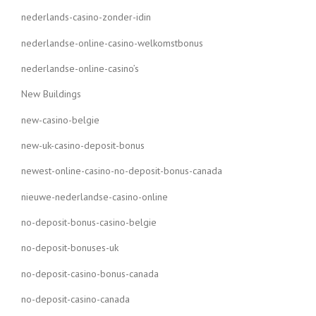
nederlands-casino-zonder-idin
nederlandse-online-casino-welkomstbonus
nederlandse-online-casino’s
New Buildings
new-casino-belgie
new-uk-casino-deposit-bonus
newest-online-casino-no-deposit-bonus-canada
nieuwe-nederlandse-casino-online
no-deposit-bonus-casino-belgie
no-deposit-bonuses-uk
no-deposit-casino-bonus-canada
no-deposit-casino-canada