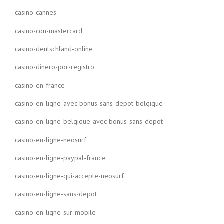
casino-cannes
casino-con-mastercard
casino-deutschland-online
casino-dinero-por-registro
casino-en-france
casino-en-ligne-avec-bonus-sans-depot-belgique
casino-en-ligne-belgique-avec-bonus-sans-depot
casino-en-ligne-neosurf
casino-en-ligne-paypal-france
casino-en-ligne-qui-accepte-neosurf
casino-en-ligne-sans-depot
casino-en-ligne-sur-mobile