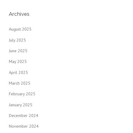
Archives
August 2025
July 2025
June 2025
May 2025
April 2025
March 2025
February 2025
January 2025
December 2024
November 2024