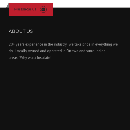
Message us
ABOUT US
20+ years experience in the industry. we take pride in everything we
do. Locally owned and operated in Ottawa and surrounding
areas. 'Why wait? Insulate!'