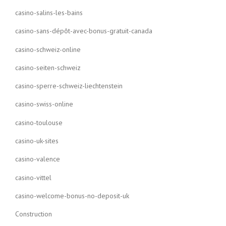
casino-salins-les-bains
casino-sans-dépôt-avec-bonus-gratuit-canada
casino-schweiz-online
casino-seiten-schweiz
casino-sperre-schweiz-liechtenstein
casino-swiss-online
casino-toulouse
casino-uk-sites
casino-valence
casino-vittel
casino-welcome-bonus-no-deposit-uk
Construction