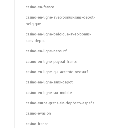
casino-en-france
casino-en-ligne-avec-bonus-sans-depot-
belgique
casino-en-ligne-belgique-avec-bonus-
sans-depot
casino-en-ligne-neosurf
casino-en-ligne-paypal-france
casino-en-ligne-qui-accepte-neosurf
casino-en-ligne-sans-depot
casino-en-ligne-sur-mobile
casino-euros-gratis-sin-depósito-españa
casino-evasion
casino-france