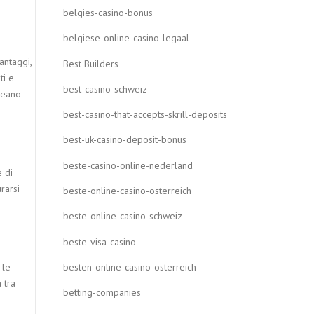
belgies-casino-bonus
belgiese-online-casino-legaal
antaggi,
Best Builders
ti e
best-casino-schweiz
ineano
best-casino-that-accepts-skrill-deposits
best-uk-casino-deposit-bonus
beste-casino-online-nederland
e di
rarsi
beste-online-casino-osterreich
beste-online-casino-schweiz
beste-visa-casino
 le
besten-online-casino-osterreich
 tra
betting-companies