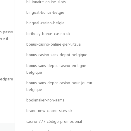
billionaire-online-slots
bingoal-bonus-belgie
bingoal-casino-belgie
mo passo
birthday-bonus-casino-uk
re il
bonus-casinò-online-per-l'italia
bonus-casino-sans-depot-belgique
bonus-sans-depot-casino-en-ligne-
belgique
tecipare
bonus-sans-depot-casino-pour-joueur-
belgique
bookmaker-non-aams
brand-new-casino-sites-uk
casino-777-código-promocional