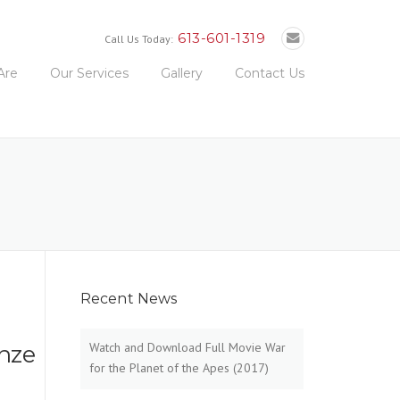
613-601-1319
Call Us Today:
Are
Our Services
Gallery
Contact Us
Recent News
Watch and Download Full Movie War
enze
for the Planet of the Apes (2017)