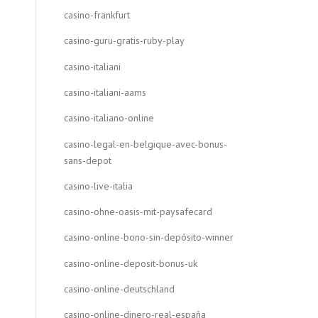
casino-frankfurt
casino-guru-gratis-ruby-play
casino-italiani
casino-italiani-aams
casino-italiano-online
casino-legal-en-belgique-avec-bonus-
sans-depot
casino-live-italia
casino-ohne-oasis-mit-paysafecard
casino-online-bono-sin-depósito-winner
casino-online-deposit-bonus-uk
casino-online-deutschland
casino-online-dinero-real-españa