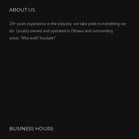
ABOUT US
20+ years experience in the industry. we take pride in everything we
do. Locally owned and operated in Ottawa and surrounding
areas. 'Why wait? Insulate!'
BUSINESS HOURS