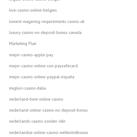
live-casino-online-belgies
lowest-wagering-requirements-casino-uk
luxury-casino-no-deposit-bonus-canada
Marketing Plan
mejor-casino-apple-pay
mejor-casino-online-con-paysafecard
mejor-casino-online-paypal-españa
migliori-casino-italia
nederland-best-online-casino
nederland-online-casino-no-deposit-bonus
nederlands-casino-zonder-idin
nederlandse-online-casino-welkomstbonus