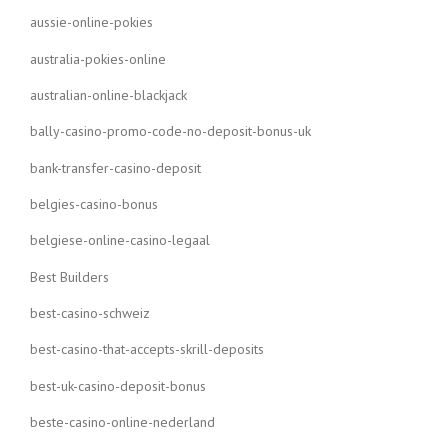
aussie-online-pokies
australia-pokies-online
australian-online-blackjack
bally-casino-promo-code-no-deposit-bonus-uk
bank-transfer-casino-deposit
belgies-casino-bonus
belgiese-online-casino-legaal
Best Builders
best-casino-schweiz
best-casino-that-accepts-skrill-deposits
best-uk-casino-deposit-bonus
beste-casino-online-nederland