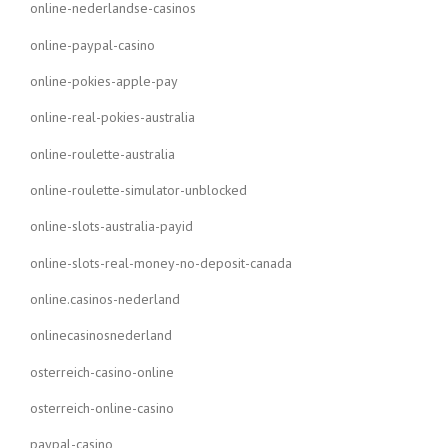
online-nederlandse-casinos
online-paypal-casino
online-pokies-apple-pay
online-real-pokies-australia
online-roulette-australia
online-roulette-simulator-unblocked
online-slots-australia-payid
online-slots-real-money-no-deposit-canada
online.casinos-nederland
onlinecasinosnederland
osterreich-casino-online
osterreich-online-casino
paypal-casino