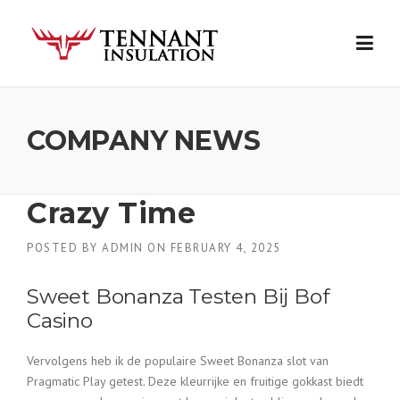
Skip
to
content
COMPANY NEWS
Crazy Time
POSTED BY
ADMIN
ON
FEBRUARY 4, 2025
Sweet Bonanza Testen Bij Bof
Casino
Vervolgens heb ik de populaire Sweet Bonanza slot van
Pragmatic Play getest. Deze kleurrijke en fruitige gokkast biedt