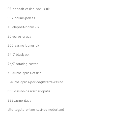
£5-deposit-casino-bonus-uk
007-online-pokies
10-deposit-bonus-uk
20-euros-gratis
200-casino-bonus-uk
24-7-blackjack
24/7-rotating-roster
30-euros-gratis-casino
5-euros-gratis-por-registrarte-casino
888-casino-descargar-gratis
888casino-italia
alle-legale-online-casinos-nederland