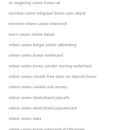
no-wagering-casino-bonus-uk
nouveau-casino-belgique-bonus-sans-depot
novoline-online-casino-osterreich
nuovi-casino-online-italiani
online-casino-belgie-snelle-uitbetaling
online-casino-bonus-nederland
online-casino-bonus-zonder-storting-nederland
online-casino-canada-free-spins-no-deposit-bonus
online-casino-canada-real-money
online-casino-deutschland-paysafe
online-casino-deutschland-paysafecard
online-casino-italia
online-casino-klage-osterreich-erfahrungen