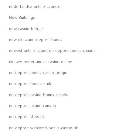
nederlandse-online-casino’s
New Buildings
new-casino-belgie
new-uk-casino-deposit-bonus
newest-online-casino-no-deposit-bonus-canada
nieuwe-nederlandse-casino-online
no-deposit-bonus-casino-belgie
no-deposit-bonuses-uk
no-deposit-casino-bonus-canada
no-deposit-casino-canada
no-deposit-slots-uk
no-deposit-welcome-bonus-casino-uk