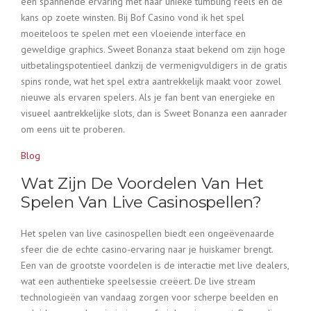
een spannende ervaring met haar unieke tumbling reels en de
kans op zoete winsten. Bij Bof Casino vond ik het spel
moeiteloos te spelen met een vloeiende interface en
geweldige graphics. Sweet Bonanza staat bekend om zijn hoge
uitbetalingspotentieel dankzij de vermenigvuldigers in de gratis
spins ronde, wat het spel extra aantrekkelijk maakt voor zowel
nieuwe als ervaren spelers. Als je fan bent van energieke en
visueel aantrekkelijke slots, dan is Sweet Bonanza een aanrader
om eens uit te proberen.
Blog
Wat Zijn De Voordelen Van Het
Spelen Van Live Casinospellen?
Het spelen van live casinospellen biedt een ongeëvenaarde
sfeer die de echte casino-ervaring naar je huiskamer brengt.
Een van de grootste voordelen is de interactie met live dealers,
wat een authentieke speelsessie creëert. De live stream
technologieën van vandaag zorgen voor scherpe beelden en