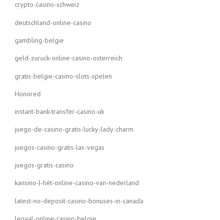
crypto-casino-schweiz
deutschland-online-casino
gambling-belgie
geld-zuruck-online-casino-osterreich
gratis-belgie-casino-slots-spelen
Honored
instant-bank-transfer-casino-uk
juego-de-casino-gratis-lucky-lady-charm
juegos-casino-gratis-las-vegas
juegos-gratis-casino
kansino-|-hét-online-casino-van-nederland
latest-no-deposit-casino-bonuses-in-canada
legaal-online-casino-belgie