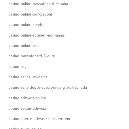
casino-online-paysafecard-españa
casino-online-por-paypal
casino-online-spielen
casino-online-stranieri-non-aams
casino-online-visa
casino-paysafecard-5-euro
casino-royan
casino-salins-les-bains
casino-sans-dépôt-avec-bonus-gratuit-canada
casino-schweiz-online
casino-seiten-schweiz
casino-sperre-schweiz-liechtenstein