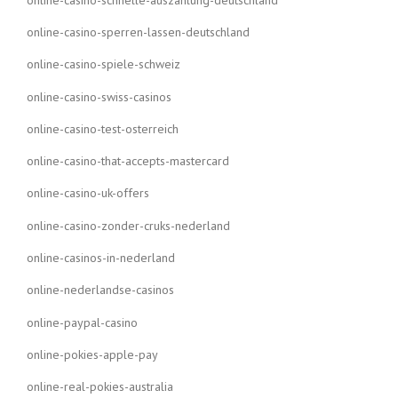
online-casino-sperren-lassen-deutschland
online-casino-spiele-schweiz
online-casino-swiss-casinos
online-casino-test-osterreich
online-casino-that-accepts-mastercard
online-casino-uk-offers
online-casino-zonder-cruks-nederland
online-casinos-in-nederland
online-nederlandse-casinos
online-paypal-casino
online-pokies-apple-pay
online-real-pokies-australia