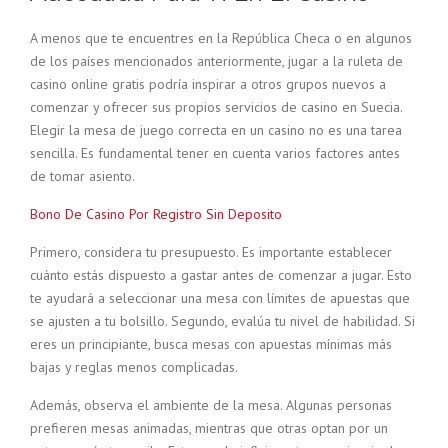
A menos que te encuentres en la República Checa o en algunos
de los países mencionados anteriormente, jugar a la ruleta de
casino online gratis podría inspirar a otros grupos nuevos a
comenzar y ofrecer sus propios servicios de casino en Suecia.
Elegir la mesa de juego correcta en un casino no es una tarea
sencilla. Es fundamental tener en cuenta varios factores antes
de tomar asiento.
Bono De Casino Por Registro Sin Deposito
Primero, considera tu presupuesto. Es importante establecer
cuánto estás dispuesto a gastar antes de comenzar a jugar. Esto
te ayudará a seleccionar una mesa con límites de apuestas que
se ajusten a tu bolsillo. Segundo, evalúa tu nivel de habilidad. Si
eres un principiante, busca mesas con apuestas mínimas más
bajas y reglas menos complicadas.
Además, observa el ambiente de la mesa. Algunas personas
prefieren mesas animadas, mientras que otras optan por un