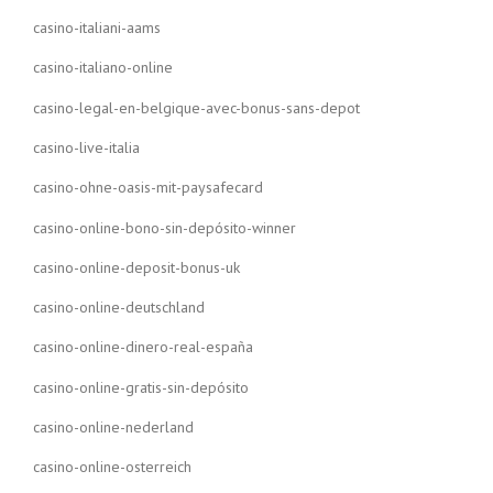
casino-italiani-aams
casino-italiano-online
casino-legal-en-belgique-avec-bonus-sans-depot
casino-live-italia
casino-ohne-oasis-mit-paysafecard
casino-online-bono-sin-depósito-winner
casino-online-deposit-bonus-uk
casino-online-deutschland
casino-online-dinero-real-españa
casino-online-gratis-sin-depósito
casino-online-nederland
casino-online-osterreich