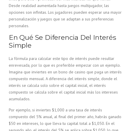
Desde realidad aumentada hasta juegos multijugador, las
opciones son infinitas. Los jugadores pueden esperar una mayor
personalización y juegos que se adaptan a sus preferencias
personales.
En Qué Se Diferencia Del Interés
Simple
La fórmula para calcular este tipo de interés puede resultar
enrevesada, por lo que es preferible empezar con un ejemplo.
Imagina que inviertes en un bono de casino que paga un interés
compuesto mensual. A diferencia del interés simple, donde el
interés se calcula solo sobre el capital inicial, el interés
compuesto se calcula sobre el capital inicial más los intereses
acumulados.
Por ejemplo, si inviertes $1,000 a una tasa de interés
compuesto del 5% anual, al final del primer año, habrás ganado
$50 en intereses, lo que lleva tu capital total a $1,050. En el
segundo año, el interés del 5% se aplica sobre $1,050, lo que