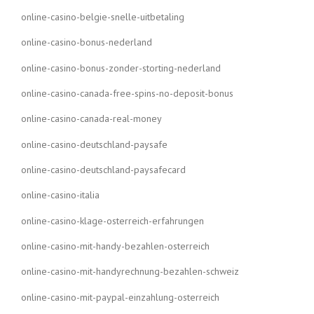
online-casino-belgie-snelle-uitbetaling
online-casino-bonus-nederland
online-casino-bonus-zonder-storting-nederland
online-casino-canada-free-spins-no-deposit-bonus
online-casino-canada-real-money
online-casino-deutschland-paysafe
online-casino-deutschland-paysafecard
online-casino-italia
online-casino-klage-osterreich-erfahrungen
online-casino-mit-handy-bezahlen-osterreich
online-casino-mit-handyrechnung-bezahlen-schweiz
online-casino-mit-paypal-einzahlung-osterreich