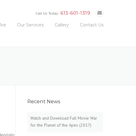
613-601-1319
Call Us Today:
Are
Our Services
Gallery
Contact Us
Recent News
Watch and Download Full Movie War
for the Planet of the Apes (2017)
depósito