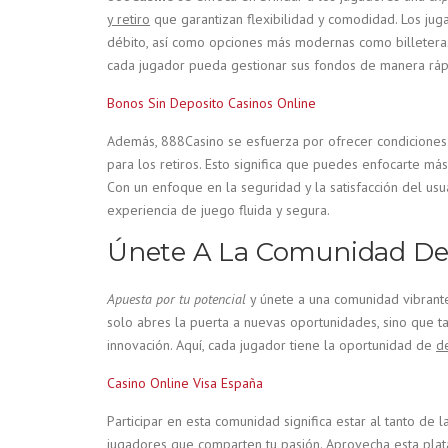
y retiro
que garantizan flexibilidad y comodidad. Los jug
débito, así como opciones más modernas como billeteras e
cada jugador pueda gestionar sus fondos de manera rápi
Bonos Sin Deposito Casinos Online
Además, 888Casino se esfuerza por ofrecer condicione
para los retiros. Esto significa que puedes enfocarte má
Con un enfoque en la seguridad y la satisfacción del us
experiencia de juego fluida y segura.
Únete A La Comunidad Del 
Apuesta por tu potencial
y únete a una comunidad vibran
solo abres la puerta a nuevas oportunidades, sino que 
innovación. Aquí, cada jugador tiene la oportunidad de
d
Casino Online Visa España
Participar en esta comunidad significa estar al tanto de 
jugadores que comparten tu pasión. Aprovecha esta plat