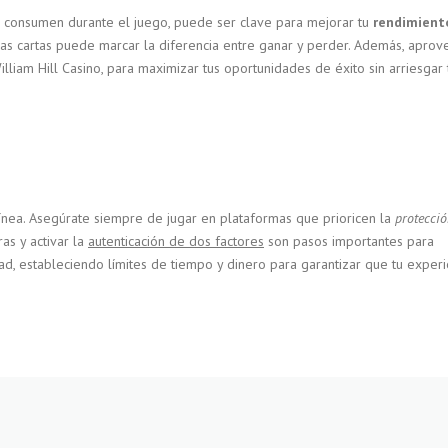
 se consumen durante el juego, puede ser clave para mejorar tu
rendimient
las cartas puede marcar la diferencia entre ganar y perder. Además, aprov
illiam Hill Casino
, para maximizar tus oportunidades de éxito sin arriesgar 
nea. Asegúrate siempre de jugar en plataformas que prioricen la
protecci
as y activar la
autenticación de dos factores
son pasos importantes para
ad, estableciendo límites de tiempo y dinero para garantizar que tu experi