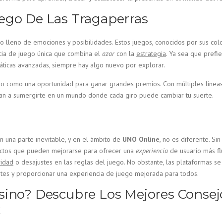
ego De Las Tragaperras
o lleno de emociones y posibilidades. Estos juegos, conocidos por sus col
cia de juego única que combina el
azar
con la
estrategia
. Ya sea que prefie
áticas avanzadas
, siempre hay algo nuevo por explorar.
giro como una oportunidad para ganar grandes premios. Con múltiples línea
vitan a sumergirte en un mundo donde cada giro puede cambiar tu suerte.
n una parte inevitable, y en el ámbito de
UNO Online
, no es diferente. Sin
ectos que pueden mejorarse para ofrecer una
experiencia
de usuario más fl
vidad
o
desajustes
en las reglas del juego. No obstante, las plataformas se
tes y proporcionar una experiencia de juego mejorada para todos.
sino? Descubre Los Mejores Consej
k