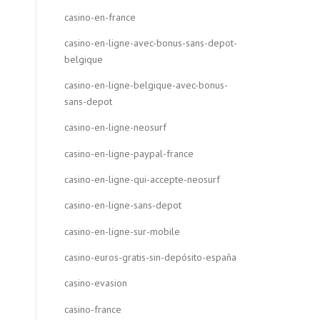
casino-en-france
casino-en-ligne-avec-bonus-sans-depot-
belgique
casino-en-ligne-belgique-avec-bonus-
sans-depot
casino-en-ligne-neosurf
casino-en-ligne-paypal-france
casino-en-ligne-qui-accepte-neosurf
casino-en-ligne-sans-depot
casino-en-ligne-sur-mobile
casino-euros-gratis-sin-depósito-españa
casino-evasion
casino-france