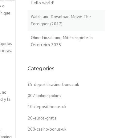
Hello world!
o o
ir que
Watch and Download Movie The
Foreigner (2017)
Ohne Einzahlung Mit Freispiele In
ápidos
Österreich 2025
cieras.
Categories
£5-deposit-casino-bonus-uk
, no
007-online-pokies
d y la
10-deposit-bonus-uk
20-euros-gratis
200-casino-bonus-uk
s
Gaming.