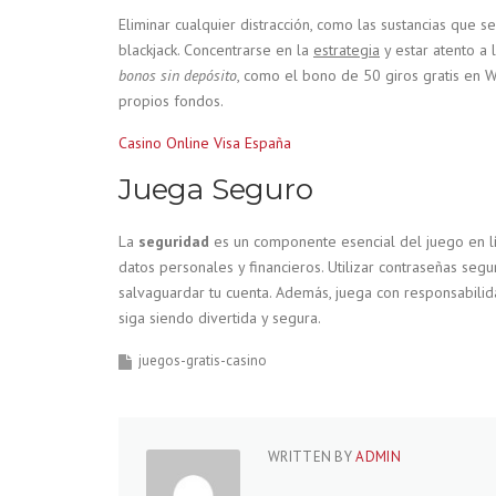
Eliminar cualquier distracción, como las sustancias que
blackjack. Concentrarse en la
estrategia
y estar atento a 
bonos sin depósito
, como el bono de 50 giros gratis en
W
propios fondos.
Casino Online Visa España
Juega Seguro
La
seguridad
es un componente esencial del juego en lí
datos personales y financieros. Utilizar contraseñas segur
salvaguardar tu cuenta. Además, juega con responsabilid
siga siendo divertida y segura.
juegos-gratis-casino
WRITTEN BY
ADMIN