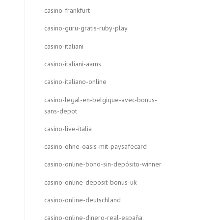
casino-frankfurt
casino-guru-gratis-ruby-play
casino-italiani
casino-italiani-aams
casino-italiano-online
casino-legal-en-belgique-avec-bonus-
sans-depot
casino-live-italia
casino-ohne-oasis-mit-paysafecard
casino-online-bono-sin-depósito-winner
casino-online-deposit-bonus-uk
casino-online-deutschland
casino-online-dinero-real-españa