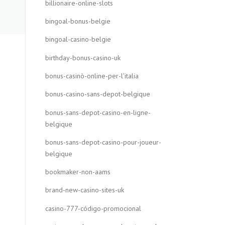
billionaire-online-slots
bingoal-bonus-belgie
bingoal-casino-belgie
birthday-bonus-casino-uk
bonus-casinò-online-per-l'italia
bonus-casino-sans-depot-belgique
bonus-sans-depot-casino-en-ligne-
belgique
bonus-sans-depot-casino-pour-joueur-
belgique
bookmaker-non-aams
brand-new-casino-sites-uk
casino-777-código-promocional