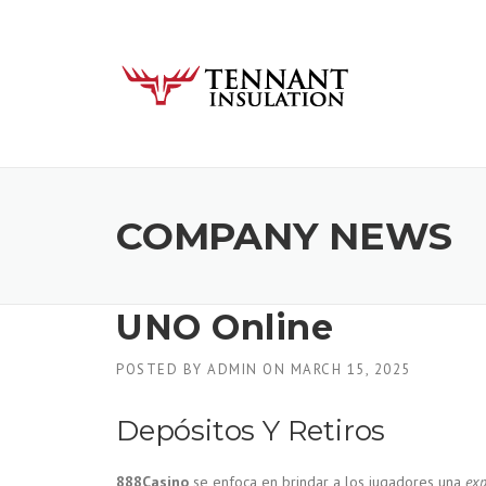
Skip
to
content
COMPANY NEWS
UNO Online
POSTED BY
ADMIN
ON
MARCH 15, 2025
Depósitos Y Retiros
888Casino
se enfoca en brindar a los jugadores una
exp