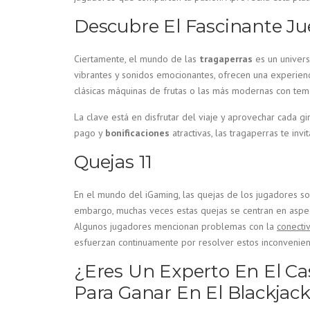
Descubre El Fascinante Ju
Ciertamente, el mundo de las
tragaperras
es un univers
vibrantes y sonidos emocionantes, ofrecen una experien
clásicas máquinas de frutas o las más modernas con
tem
La clave está en disfrutar del viaje y aprovechar cada 
pago y
bonificaciones
atractivas, las tragaperras te in
Quejas 11
En el mundo del iGaming, las quejas de los jugadores so
embargo, muchas veces estas quejas se centran en asp
Algunos jugadores mencionan problemas con la
conecti
esfuerzan continuamente por resolver estos inconvenien
¿Eres Un Experto En El Ca
Para Ganar En El Blackjac