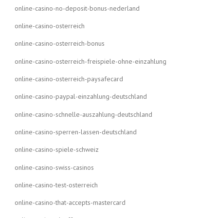
online-casino-no-deposit-bonus-nederland
online-casino-osterreich
online-casino-osterreich-bonus
online-casino-osterreich-freispiele-ohne-einzahlung
online-casino-osterreich-paysafecard
online-casino-paypal-einzahlung-deutschland
online-casino-schnelle-auszahlung-deutschland
online-casino-sperren-lassen-deutschland
online-casino-spiele-schweiz
online-casino-swiss-casinos
online-casino-test-osterreich
online-casino-that-accepts-mastercard