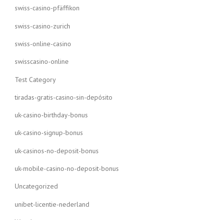
swiss-casino-pfäffikon
swiss-casino-zurich
swiss-online-casino
swisscasino-online
Test Category
tiradas-gratis-casino-sin-depósito
uk-casino-birthday-bonus
uk-casino-signup-bonus
uk-casinos-no-deposit-bonus
uk-mobile-casino-no-deposit-bonus
Uncategorized
unibet-licentie-nederland