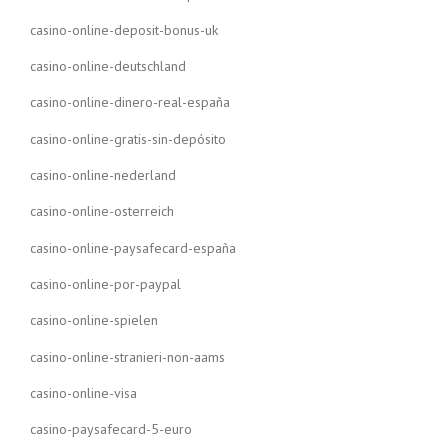
casino-online-deposit-bonus-uk
casino-online-deutschland
casino-online-dinero-real-españa
casino-online-gratis-sin-depósito
casino-online-nederland
casino-online-osterreich
casino-online-paysafecard-españa
casino-online-por-paypal
casino-online-spielen
casino-online-stranieri-non-aams
casino-online-visa
casino-paysafecard-5-euro