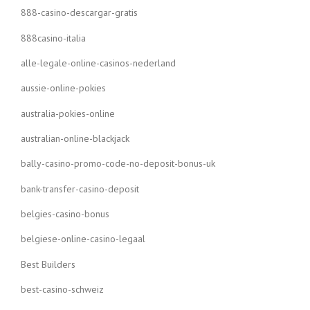
888-casino-descargar-gratis
888casino-italia
alle-legale-online-casinos-nederland
aussie-online-pokies
australia-pokies-online
australian-online-blackjack
bally-casino-promo-code-no-deposit-bonus-uk
bank-transfer-casino-deposit
belgies-casino-bonus
belgiese-online-casino-legaal
Best Builders
best-casino-schweiz