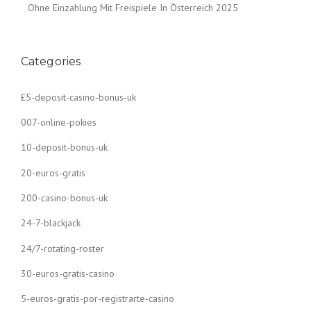
Ohne Einzahlung Mit Freispiele In Österreich 2025
Categories
£5-deposit-casino-bonus-uk
007-online-pokies
10-deposit-bonus-uk
20-euros-gratis
200-casino-bonus-uk
24-7-blackjack
24/7-rotating-roster
30-euros-gratis-casino
5-euros-gratis-por-registrarte-casino