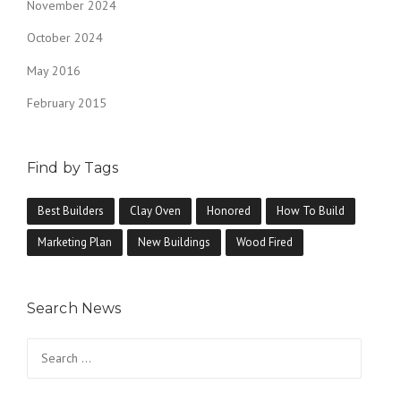
November 2024
October 2024
May 2016
February 2015
Find by Tags
Best Builders
Clay Oven
Honored
How To Build
Marketing Plan
New Buildings
Wood Fired
Search News
Search
for: