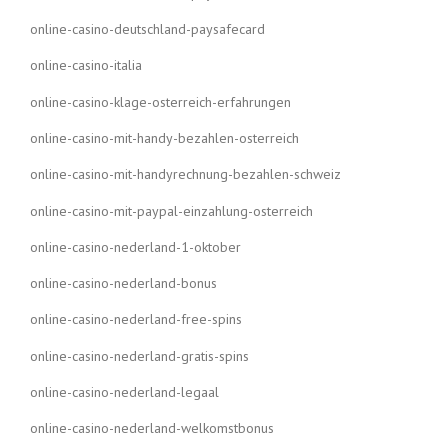
online-casino-deutschland-paysafecard
online-casino-italia
online-casino-klage-osterreich-erfahrungen
online-casino-mit-handy-bezahlen-osterreich
online-casino-mit-handyrechnung-bezahlen-schweiz
online-casino-mit-paypal-einzahlung-osterreich
online-casino-nederland-1-oktober
online-casino-nederland-bonus
online-casino-nederland-free-spins
online-casino-nederland-gratis-spins
online-casino-nederland-legaal
online-casino-nederland-welkomstbonus