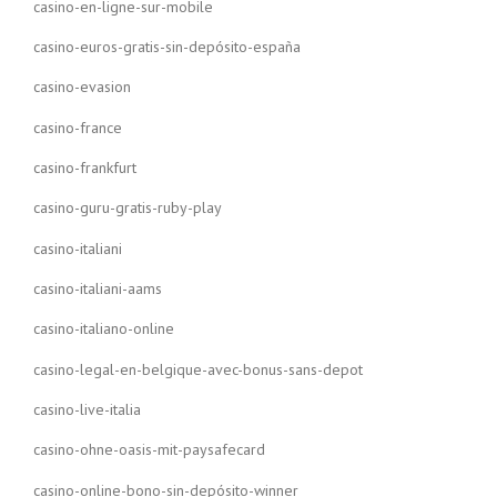
casino-en-ligne-sur-mobile
casino-euros-gratis-sin-depósito-españa
casino-evasion
casino-france
casino-frankfurt
casino-guru-gratis-ruby-play
casino-italiani
casino-italiani-aams
casino-italiano-online
casino-legal-en-belgique-avec-bonus-sans-depot
casino-live-italia
casino-ohne-oasis-mit-paysafecard
casino-online-bono-sin-depósito-winner