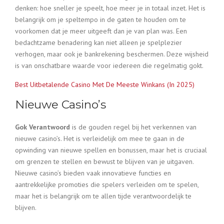
denken: hoe sneller je speelt, hoe meer je in totaal inzet. Het is
belangrijk om je speltempo in de gaten te houden om te
voorkomen dat je meer uitgeeft dan je van plan was. Een
bedachtzame benadering kan niet alleen je spelplezier
verhogen, maar ook je bankrekening beschermen. Deze wijsheid
is van onschatbare waarde voor iedereen die regelmatig gokt.
Best Uitbetalende Casino Met De Meeste Winkans (In 2025)
Nieuwe Casino’s
Gok Verantwoord
is de gouden regel bij het verkennen van
nieuwe casino’s. Het is verleidelijk om mee te gaan in de
opwinding van nieuwe spellen en bonussen, maar het is cruciaal
om grenzen te stellen en bewust te blijven van je uitgaven.
Nieuwe casino’s bieden vaak innovatieve functies en
aantrekkelijke promoties die spelers verleiden om te spelen,
maar het is belangrijk om te allen tijde verantwoordelijk te
blijven.