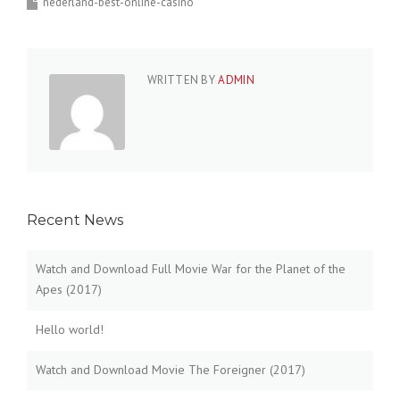
nederland-best-online-casino
WRITTEN BY
ADMIN
Recent News
Watch and Download Full Movie War for the Planet of the
Apes (2017)
Hello world!
Watch and Download Movie The Foreigner (2017)