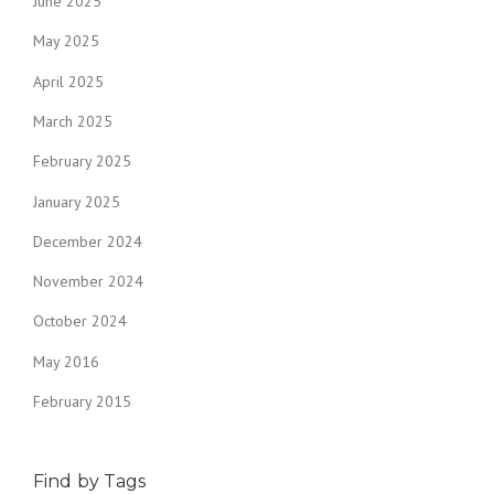
June 2025
May 2025
April 2025
March 2025
February 2025
January 2025
December 2024
November 2024
October 2024
May 2016
February 2015
Find by Tags