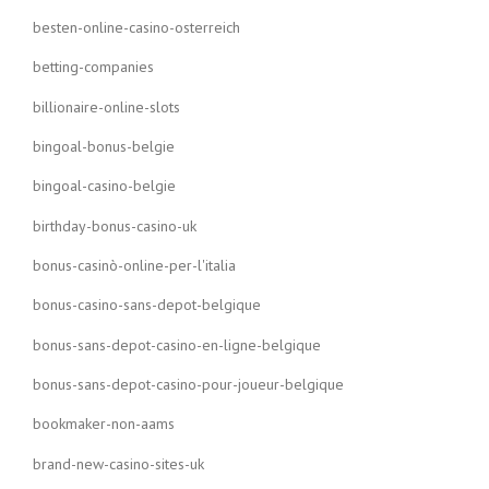
besten-online-casino-osterreich
betting-companies
billionaire-online-slots
bingoal-bonus-belgie
bingoal-casino-belgie
birthday-bonus-casino-uk
bonus-casinò-online-per-l'italia
bonus-casino-sans-depot-belgique
bonus-sans-depot-casino-en-ligne-belgique
bonus-sans-depot-casino-pour-joueur-belgique
bookmaker-non-aams
brand-new-casino-sites-uk