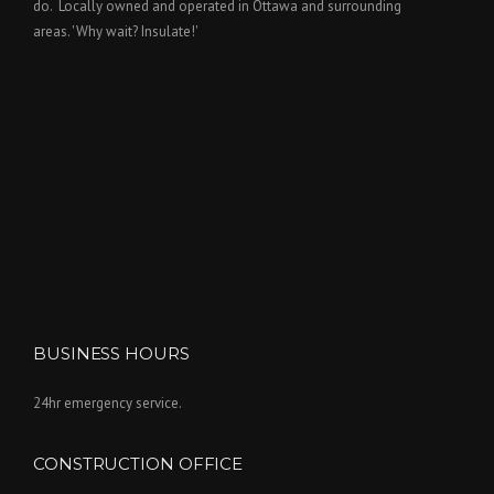
do. Locally owned and operated in Ottawa and surrounding
areas. 'Why wait? Insulate!'
BUSINESS HOURS
24hr emergency service.
CONSTRUCTION OFFICE