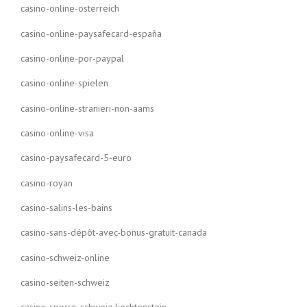
casino-online-osterreich
casino-online-paysafecard-españa
casino-online-por-paypal
casino-online-spielen
casino-online-stranieri-non-aams
casino-online-visa
casino-paysafecard-5-euro
casino-royan
casino-salins-les-bains
casino-sans-dépôt-avec-bonus-gratuit-canada
casino-schweiz-online
casino-seiten-schweiz