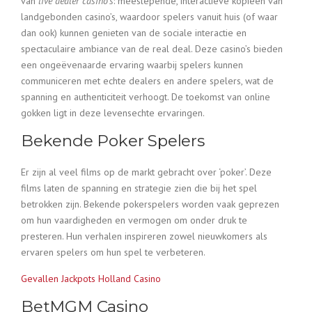
van
live dealer casino’s
: meeslepende, interactieve kopieën van
landgebonden casino’s, waardoor spelers vanuit huis (of waar
dan ook) kunnen genieten van de sociale interactie en
spectaculaire ambiance van de real deal. Deze casino’s bieden
een ongeëvenaarde ervaring waarbij spelers kunnen
communiceren met echte dealers en andere spelers, wat de
spanning en authenticiteit verhoogt. De toekomst van online
gokken ligt in deze levensechte ervaringen.
Bekende Poker Spelers
Er zijn al veel films op de markt gebracht over ‘poker’. Deze
films laten de spanning en strategie zien die bij het spel
betrokken zijn. Bekende pokerspelers worden vaak geprezen
om hun vaardigheden en vermogen om onder druk te
presteren. Hun verhalen inspireren zowel nieuwkomers als
ervaren spelers om hun spel te verbeteren.
Gevallen Jackpots Holland Casino
BetMGM Casino