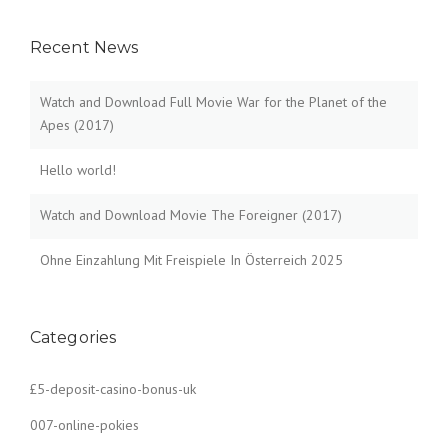
Recent News
Watch and Download Full Movie War for the Planet of the
Apes (2017)
Hello world!
Watch and Download Movie The Foreigner (2017)
Ohne Einzahlung Mit Freispiele In Österreich 2025
Categories
£5-deposit-casino-bonus-uk
007-online-pokies