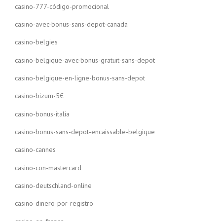
casino-777-código-promocional
casino-avec-bonus-sans-depot-canada
casino-belgies
casino-belgique-avec-bonus-gratuit-sans-depot
casino-belgique-en-ligne-bonus-sans-depot
casino-bizum-5€
casino-bonus-italia
casino-bonus-sans-depot-encaissable-belgique
casino-cannes
casino-con-mastercard
casino-deutschland-online
casino-dinero-por-registro