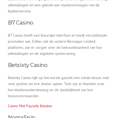
uitbetalingen en een gebrek aan reactievermogen van de
klantenservice.
B7 Casino
B7 Casino heeft een kleurrijke interface en biedt verschillende
promoties aan. Echter, net als andere Revoapps Limited
platforms, zijn er zorgen over de betrouwbaarheid van hun
uitbetalingen en de algehele spelervaring.
Betsixty Casino
Betsixty Casino lijkt op het eerste gezicht een solide keuze, met
veel spellen en live dealer-opties. Toch zijn er klachten over
hun klantenondersteuning en de duidelijkheid van hun
bonusvoorwaarden.
Casino Met Paysafe Betalen
NomaSpin