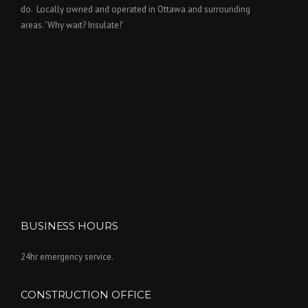
do. Locally owned and operated in Ottawa and surrounding
areas. 'Why wait? Insulate!'
BUSINESS HOURS
24hr emergency service.
CONSTRUCTION OFFICE