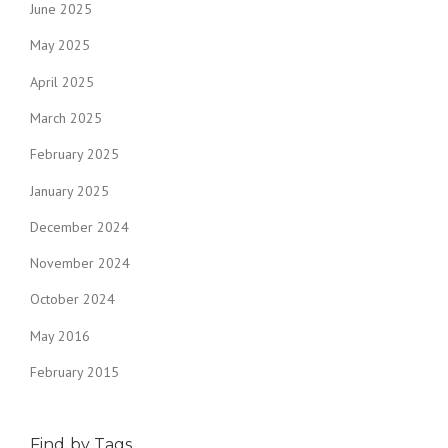
June 2025
May 2025
April 2025
March 2025
February 2025
January 2025
December 2024
November 2024
October 2024
May 2016
February 2015
Find by Tags