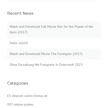
Recent News
Watch and Download Full Movie War for the Planet of the
Apes (2017)
Hello world!
Watch and Download Movie The Foreigner (2017)
Ohne Einzahlung Mit Freispiele In Österreich 2025
Categories
£5-deposit-casino-bonus-uk
007-online-pokies