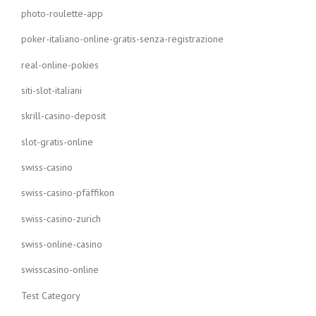
photo-roulette-app
poker-italiano-online-gratis-senza-registrazione
real-online-pokies
siti-slot-italiani
skrill-casino-deposit
slot-gratis-online
swiss-casino
swiss-casino-pfäffikon
swiss-casino-zurich
swiss-online-casino
swisscasino-online
Test Category