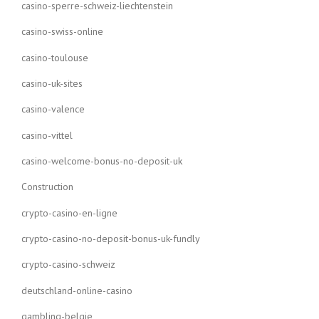
casino-sperre-schweiz-liechtenstein
casino-swiss-online
casino-toulouse
casino-uk-sites
casino-valence
casino-vittel
casino-welcome-bonus-no-deposit-uk
Construction
crypto-casino-en-ligne
crypto-casino-no-deposit-bonus-uk-fundly
crypto-casino-schweiz
deutschland-online-casino
gambling-belgie