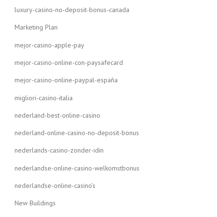
luxury-casino-no-deposit-bonus-canada
Marketing Plan
mejor-casino-apple-pay
mejor-casino-online-con-paysafecard
mejor-casino-online-paypal-españa
migliori-casino-italia
nederland-best-online-casino
nederland-online-casino-no-deposit-bonus
nederlands-casino-zonder-idin
nederlandse-online-casino-welkomstbonus
nederlandse-online-casino’s
New Buildings