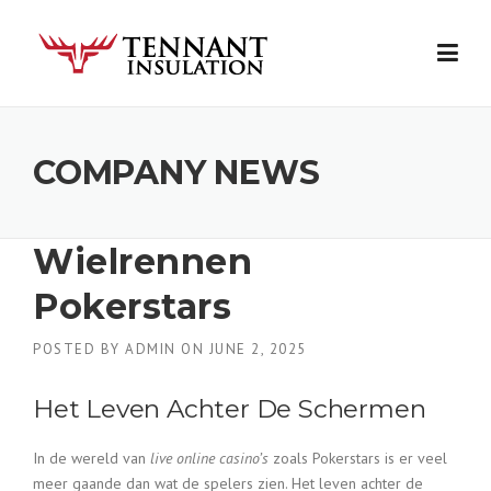
Skip
to
content
COMPANY NEWS
Wielrennen
Pokerstars
POSTED BY
ADMIN
ON
JUNE 2, 2025
Het Leven Achter De Schermen
In de wereld van
live online casino’s
zoals Pokerstars is er veel
meer gaande dan wat de spelers zien. Het leven achter de