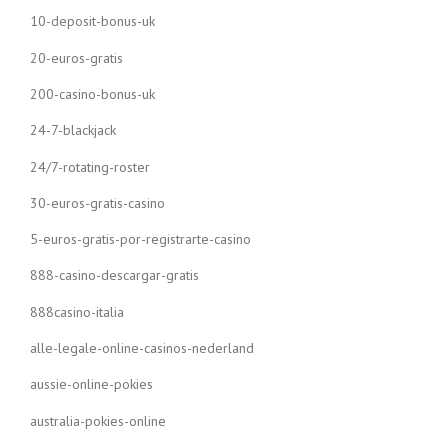
10-deposit-bonus-uk
20-euros-gratis
200-casino-bonus-uk
24-7-blackjack
24/7-rotating-roster
30-euros-gratis-casino
5-euros-gratis-por-registrarte-casino
888-casino-descargar-gratis
888casino-italia
alle-legale-online-casinos-nederland
aussie-online-pokies
australia-pokies-online