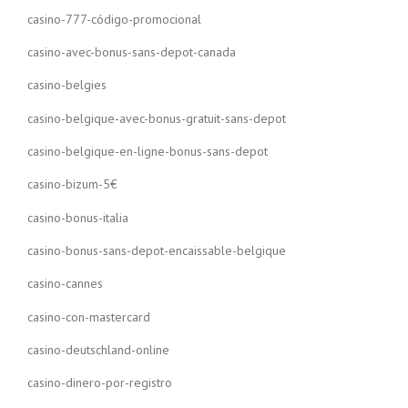
casino-777-código-promocional
casino-avec-bonus-sans-depot-canada
casino-belgies
casino-belgique-avec-bonus-gratuit-sans-depot
casino-belgique-en-ligne-bonus-sans-depot
casino-bizum-5€
casino-bonus-italia
casino-bonus-sans-depot-encaissable-belgique
casino-cannes
casino-con-mastercard
casino-deutschland-online
casino-dinero-por-registro