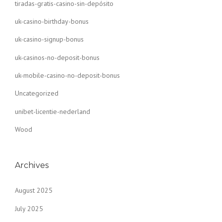
tiradas-gratis-casino-sin-depósito
uk-casino-birthday-bonus
uk-casino-signup-bonus
uk-casinos-no-deposit-bonus
uk-mobile-casino-no-deposit-bonus
Uncategorized
unibet-licentie-nederland
Wood
Archives
August 2025
July 2025