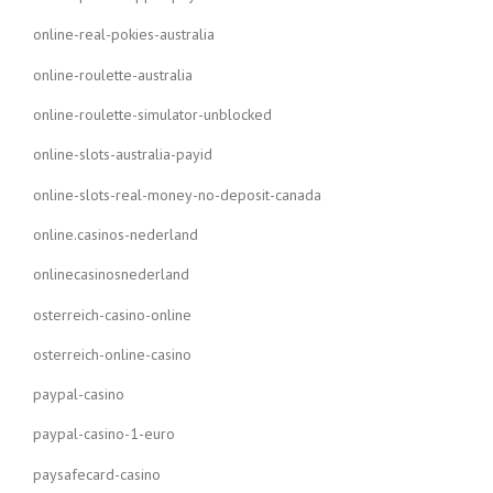
online-real-pokies-australia
online-roulette-australia
online-roulette-simulator-unblocked
online-slots-australia-payid
online-slots-real-money-no-deposit-canada
online.casinos-nederland
onlinecasinosnederland
osterreich-casino-online
osterreich-online-casino
paypal-casino
paypal-casino-1-euro
paysafecard-casino