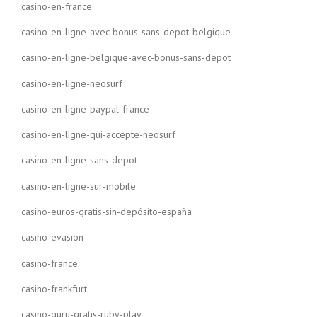
casino-en-france
casino-en-ligne-avec-bonus-sans-depot-belgique
casino-en-ligne-belgique-avec-bonus-sans-depot
casino-en-ligne-neosurf
casino-en-ligne-paypal-france
casino-en-ligne-qui-accepte-neosurf
casino-en-ligne-sans-depot
casino-en-ligne-sur-mobile
casino-euros-gratis-sin-depósito-españa
casino-evasion
casino-france
casino-frankfurt
casino-guru-gratis-ruby-play