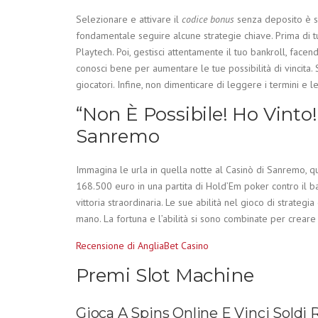
Selezionare e attivare il
codice bonus
senza deposito è so
fondamentale seguire alcune strategie chiave. Prima di tut
Playtech. Poi, gestisci attentamente il tuo
bankroll
, facen
conosci bene per aumentare le tue possibilità di vincita. 
giocatori. Infine, non dimenticare di leggere i termini e le
“Non È Possibile! Ho Vinto
Sanremo
Immagina le urla in quella notte al Casinò di Sanremo, q
168.500 euro in una partita di Hold’Em poker contro il ba
vittoria straordinaria. Le sue abilità nel gioco di strate
mano. La fortuna e l’abilità si sono combinate per creare
Recensione di AngliaBet Casino
Premi Slot Machine
Gioca A Spins Online E Vinci Soldi R