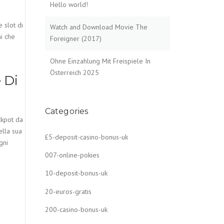
Hello world!
 slot di
Watch and Download Movie The
hi che
Foreigner (2017)
Ohne Einzahlung Mit Freispiele In
Österreich 2025
 Di
Categories
ckpot da
ella sua
£5-deposit-casino-bonus-uk
gni
007-online-pokies
10-deposit-bonus-uk
20-euros-gratis
200-casino-bonus-uk