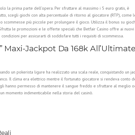
lo la prima parte dell’opera. Per sfruttare al massimo i 5 euro gratis, è
to, scegli giochi con alta percentuale di ritorno al giocatore (RTP), come le
do scommesse più piccole per prolungare il gioco. Utilizza il bonus su gioc
Sfrutta le promozioni e le offerte speciali che Betfair Casino offre ai nuovi
 condizioni per assicurarti di soddisfare tutti i requisiti di scommessa.
!” Maxi-Jackpot Da 168k All’Ultimate
uando un pokerista ligure ha realizzato una scala reale, conquistando un ja
nco. Il clima era elettrico mentre il fortunato giocatore si rendeva conto d
gia gli hanno permesso di mantenere il sangue freddo e sfruttare al meglio o
 un momento indimenticabile nella storia del casinò.
eali