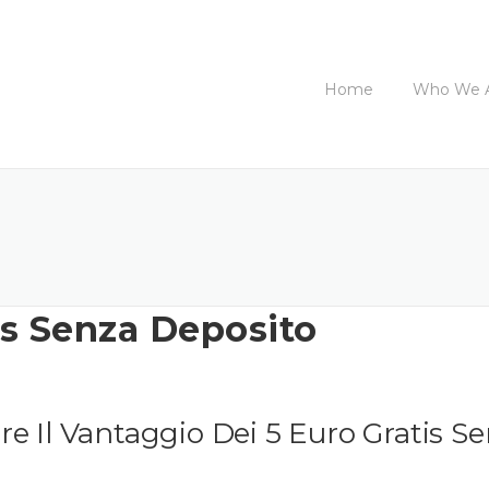
Home
Who We 
us Senza Deposito
re Il Vantaggio Dei 5 Euro Gratis S