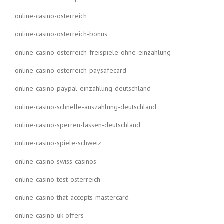
online-casino-osterreich
online-casino-osterreich-bonus
online-casino-osterreich-freispiele-ohne-einzahlung
online-casino-osterreich-paysafecard
online-casino-paypal-einzahlung-deutschland
online-casino-schnelle-auszahlung-deutschland
online-casino-sperren-lassen-deutschland
online-casino-spiele-schweiz
online-casino-swiss-casinos
online-casino-test-osterreich
online-casino-that-accepts-mastercard
online-casino-uk-offers