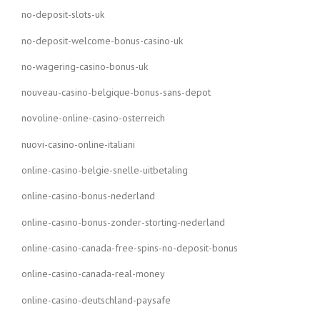
no-deposit-slots-uk
no-deposit-welcome-bonus-casino-uk
no-wagering-casino-bonus-uk
nouveau-casino-belgique-bonus-sans-depot
novoline-online-casino-osterreich
nuovi-casino-online-italiani
online-casino-belgie-snelle-uitbetaling
online-casino-bonus-nederland
online-casino-bonus-zonder-storting-nederland
online-casino-canada-free-spins-no-deposit-bonus
online-casino-canada-real-money
online-casino-deutschland-paysafe