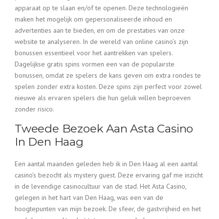
apparaat op te slaan en/of te openen. Deze technologieën
maken het mogelijk om gepersonaliseerde inhoud en
advertenties aan te bieden, en om de prestaties van onze
website te analyseren. In de wereld van online casino’s zijn
bonussen essentieel voor het aantrekken van spelers.
Dagelijkse gratis spins vormen een van de populairste
bonussen, omdat ze spelers de kans geven om extra rondes te
spelen zonder extra kosten. Deze spins zijn perfect voor zowel
nieuwe als ervaren spelers die hun geluk willen beproeven
zonder risico.
Tweede Bezoek Aan Asta Casino
In Den Haag
Een aantal maanden geleden heb ik in Den Haag al een aantal
casino’s bezocht als mystery guest. Deze ervaring gaf me inzicht
in de levendige casinocultuur van de stad. Het Asta Casino,
gelegen in het hart van Den Haag, was een van de
hoogtepunten van mijn bezoek. De sfeer, de gastvrijheid en het