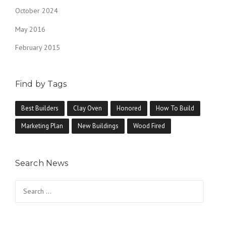
October 2024
May 2016
February 2015
Find by Tags
Best Builders
Clay Oven
Honored
How To Build
Marketing Plan
New Buildings
Wood Fired
Search News
Search
for: