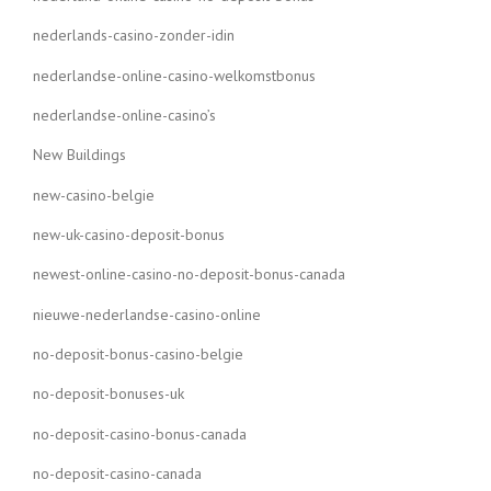
nederlands-casino-zonder-idin
nederlandse-online-casino-welkomstbonus
nederlandse-online-casino’s
New Buildings
new-casino-belgie
new-uk-casino-deposit-bonus
newest-online-casino-no-deposit-bonus-canada
nieuwe-nederlandse-casino-online
no-deposit-bonus-casino-belgie
no-deposit-bonuses-uk
no-deposit-casino-bonus-canada
no-deposit-casino-canada