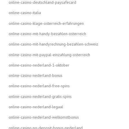
online-casino-deutschland-paysafecard
online-casino-italia
online-casino-klage-osterreich-erfahrungen
online-casino-mit-handy-bezahlen-osterreich
online-casino-mit-handyrechnung-bezahlen-schweiz
online-casino-mit-paypal-einzahlung-osterreich
online-casino-nederland-1-oktober
online-casino-nederland-bonus
online-casino-nederland-free-spins
online-casino-nederland-gratis-spins
online-casino-nederland-legaal
online-casino-nederland-welkomstbonus
online-casino-no-deposit-bonus-nederland