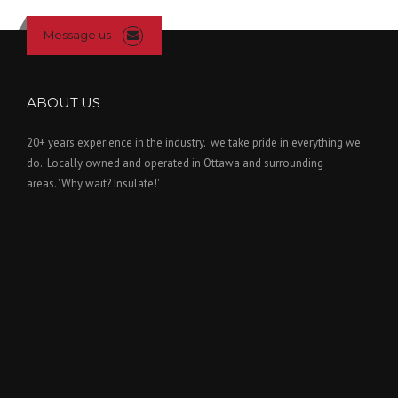
Message us
ABOUT US
20+ years experience in the industry. we take pride in everything we
do. Locally owned and operated in Ottawa and surrounding
areas. 'Why wait? Insulate!'