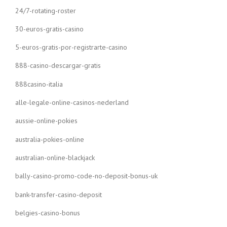
24/7-rotating-roster
30-euros-gratis-casino
5-euros-gratis-por-registrarte-casino
888-casino-descargar-gratis
888casino-italia
alle-legale-online-casinos-nederland
aussie-online-pokies
australia-pokies-online
australian-online-blackjack
bally-casino-promo-code-no-deposit-bonus-uk
bank-transfer-casino-deposit
belgies-casino-bonus