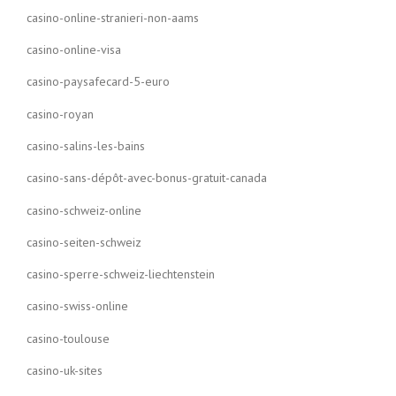
casino-online-stranieri-non-aams
casino-online-visa
casino-paysafecard-5-euro
casino-royan
casino-salins-les-bains
casino-sans-dépôt-avec-bonus-gratuit-canada
casino-schweiz-online
casino-seiten-schweiz
casino-sperre-schweiz-liechtenstein
casino-swiss-online
casino-toulouse
casino-uk-sites