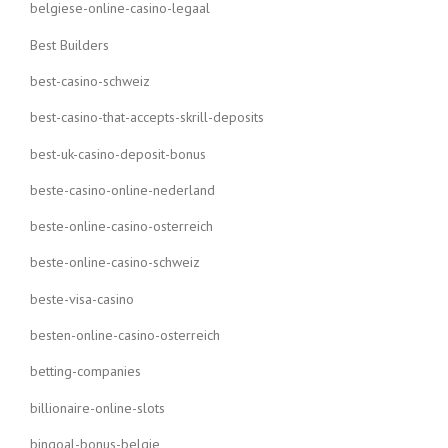
belgiese-online-casino-legaal
Best Builders
best-casino-schweiz
best-casino-that-accepts-skrill-deposits
best-uk-casino-deposit-bonus
beste-casino-online-nederland
beste-online-casino-osterreich
beste-online-casino-schweiz
beste-visa-casino
besten-online-casino-osterreich
betting-companies
billionaire-online-slots
bingoal-bonus-belgie