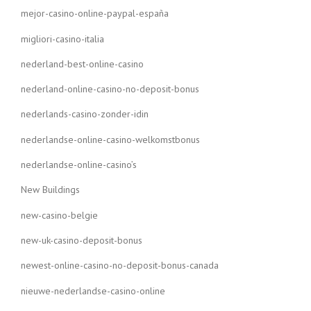
mejor-casino-online-paypal-españa
migliori-casino-italia
nederland-best-online-casino
nederland-online-casino-no-deposit-bonus
nederlands-casino-zonder-idin
nederlandse-online-casino-welkomstbonus
nederlandse-online-casino’s
New Buildings
new-casino-belgie
new-uk-casino-deposit-bonus
newest-online-casino-no-deposit-bonus-canada
nieuwe-nederlandse-casino-online