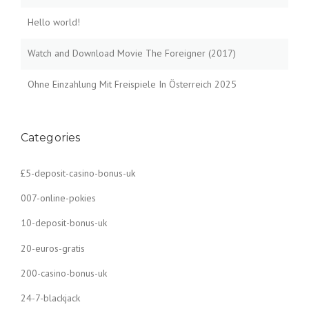
Hello world!
Watch and Download Movie The Foreigner (2017)
Ohne Einzahlung Mit Freispiele In Österreich 2025
Categories
£5-deposit-casino-bonus-uk
007-online-pokies
10-deposit-bonus-uk
20-euros-gratis
200-casino-bonus-uk
24-7-blackjack