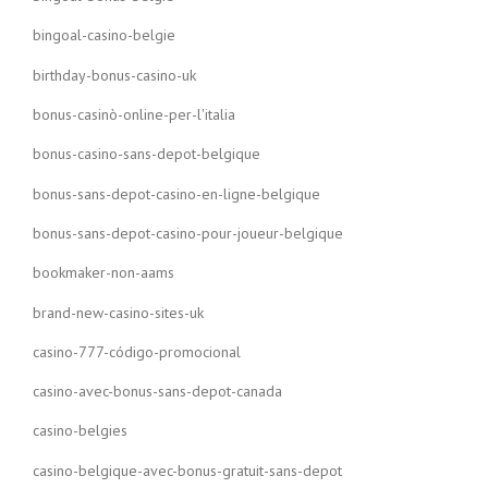
bingoal-casino-belgie
birthday-bonus-casino-uk
bonus-casinò-online-per-l'italia
bonus-casino-sans-depot-belgique
bonus-sans-depot-casino-en-ligne-belgique
bonus-sans-depot-casino-pour-joueur-belgique
bookmaker-non-aams
brand-new-casino-sites-uk
casino-777-código-promocional
casino-avec-bonus-sans-depot-canada
casino-belgies
casino-belgique-avec-bonus-gratuit-sans-depot