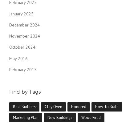
February 2025
January 2025
December 2024
November 2024
October 2024
May 2016
February 2015
Find by Tags
Best Builders
Clay Oven
Honored
How To Build
Marketing Plan
New Buildings
Wood Fired