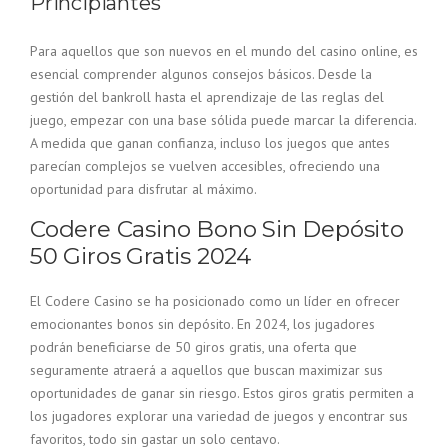
Principiantes
Para aquellos que son nuevos en el mundo del casino online, es
esencial comprender algunos consejos básicos. Desde la
gestión del bankroll hasta el aprendizaje de las reglas del
juego, empezar con una base sólida puede marcar la diferencia.
A medida que ganan confianza, incluso los juegos que antes
parecían complejos se vuelven accesibles, ofreciendo una
oportunidad para disfrutar al máximo.
Codere Casino Bono Sin Depósito
50 Giros Gratis 2024
El Codere Casino se ha posicionado como un líder en ofrecer
emocionantes bonos sin depósito. En 2024, los jugadores
podrán beneficiarse de 50 giros gratis, una oferta que
seguramente atraerá a aquellos que buscan maximizar sus
oportunidades de ganar sin riesgo. Estos giros gratis permiten a
los jugadores explorar una variedad de juegos y encontrar sus
favoritos, todo sin gastar un solo centavo.