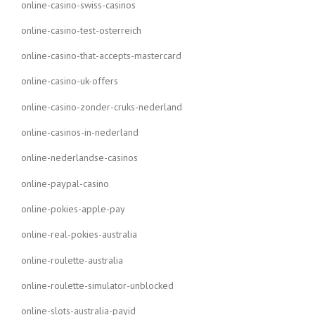
online-casino-swiss-casinos
online-casino-test-osterreich
online-casino-that-accepts-mastercard
online-casino-uk-offers
online-casino-zonder-cruks-nederland
online-casinos-in-nederland
online-nederlandse-casinos
online-paypal-casino
online-pokies-apple-pay
online-real-pokies-australia
online-roulette-australia
online-roulette-simulator-unblocked
online-slots-australia-payid