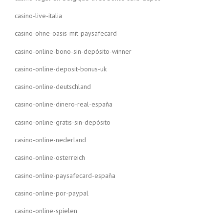
casino-live-italia
casino-ohne-oasis-mit-paysafecard
casino-online-bono-sin-depósito-winner
casino-online-deposit-bonus-uk
casino-online-deutschland
casino-online-dinero-real-españa
casino-online-gratis-sin-depósito
casino-online-nederland
casino-online-osterreich
casino-online-paysafecard-españa
casino-online-por-paypal
casino-online-spielen