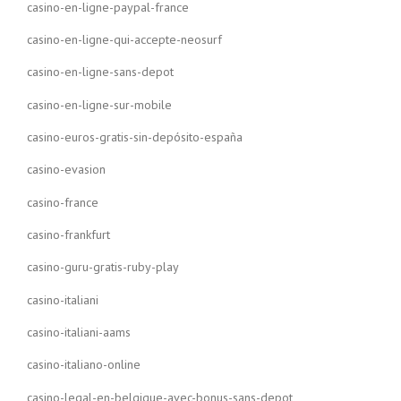
casino-en-ligne-paypal-france
casino-en-ligne-qui-accepte-neosurf
casino-en-ligne-sans-depot
casino-en-ligne-sur-mobile
casino-euros-gratis-sin-depósito-españa
casino-evasion
casino-france
casino-frankfurt
casino-guru-gratis-ruby-play
casino-italiani
casino-italiani-aams
casino-italiano-online
casino-legal-en-belgique-avec-bonus-sans-depot