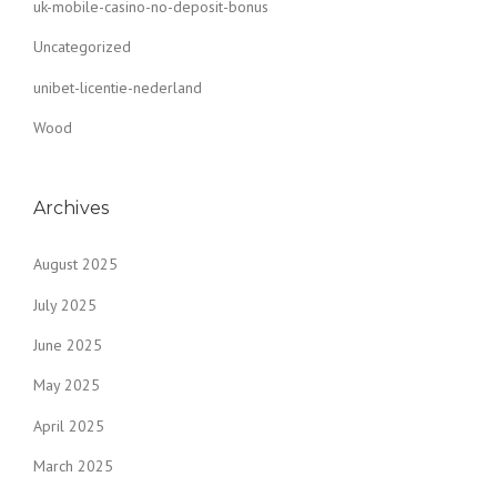
uk-mobile-casino-no-deposit-bonus
Uncategorized
unibet-licentie-nederland
Wood
Archives
August 2025
July 2025
June 2025
May 2025
April 2025
March 2025