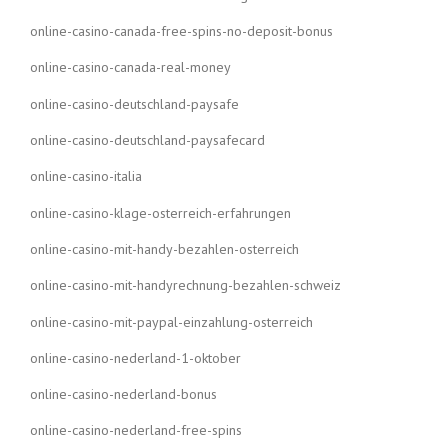
online-casino-canada-free-spins-no-deposit-bonus
online-casino-canada-real-money
online-casino-deutschland-paysafe
online-casino-deutschland-paysafecard
online-casino-italia
online-casino-klage-osterreich-erfahrungen
online-casino-mit-handy-bezahlen-osterreich
online-casino-mit-handyrechnung-bezahlen-schweiz
online-casino-mit-paypal-einzahlung-osterreich
online-casino-nederland-1-oktober
online-casino-nederland-bonus
online-casino-nederland-free-spins