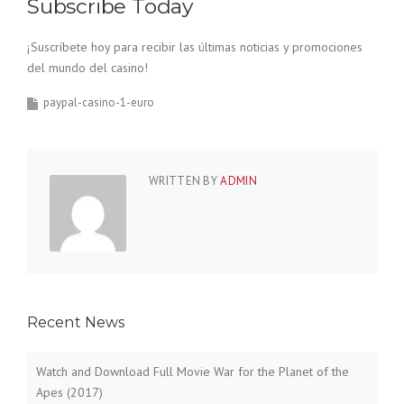
Subscribe Today
¡Suscríbete hoy para recibir las últimas noticias y promociones
del mundo del casino!
paypal-casino-1-euro
WRITTEN BY
ADMIN
Recent News
Watch and Download Full Movie War for the Planet of the
Apes (2017)