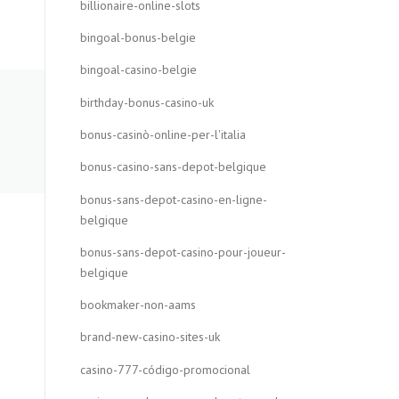
billionaire-online-slots
bingoal-bonus-belgie
bingoal-casino-belgie
birthday-bonus-casino-uk
bonus-casinò-online-per-l'italia
bonus-casino-sans-depot-belgique
bonus-sans-depot-casino-en-ligne-
belgique
bonus-sans-depot-casino-pour-joueur-
belgique
bookmaker-non-aams
brand-new-casino-sites-uk
casino-777-código-promocional