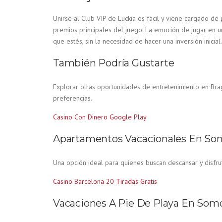
Unirse al Club VIP de Luckia es fácil y viene cargado de 
premios principales del juego. La emoción de jugar en u
que estés, sin la necesidad de hacer una inversión inicial.
También Podría Gustarte
Explorar otras oportunidades de entretenimiento en Bra
preferencias.
Casino Con Dinero Google Play
Apartamentos Vacacionales En So
Una opción ideal para quienes buscan descansar y disfru
Casino Barcelona 20 Tiradas Gratis
Vacaciones A Pie De Playa En Som