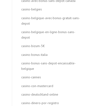
casino-avec-bonus-sans-depot-canada
casino-belgies
casino-belgique-avec-bonus-gratuit-sans-
depot
casino-belgique-en-ligne-bonus-sans-
depot
casino-bizum-5€
casino-bonus-italia
casino-bonus-sans-depot-encaissable-
belgique
casino-cannes
casino-con-mastercard
casino-deutschland-online
casino-dinero-por-registro