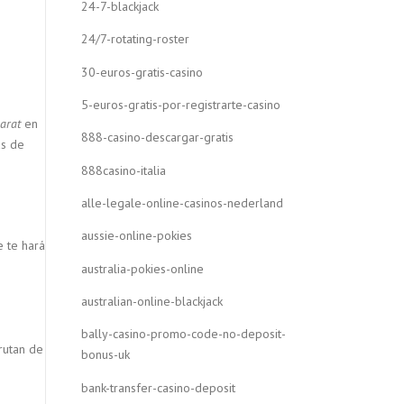
24-7-blackjack
24/7-rotating-roster
30-euros-gratis-casino
5-euros-gratis-por-registrarte-casino
arat
en
888-casino-descargar-gratis
as de
888casino-italia
alle-legale-online-casinos-nederland
aussie-online-pokies
e te hará
australia-pokies-online
australian-online-blackjack
bally-casino-promo-code-no-deposit-
rutan de
bonus-uk
bank-transfer-casino-deposit