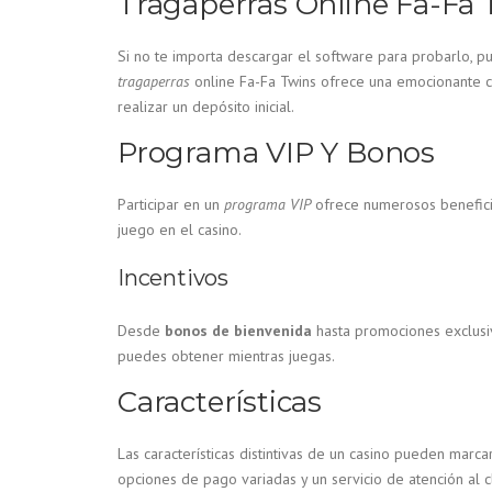
Tragaperras Online Fa-Fa 
Si no te importa descargar el software para probarlo, pu
tragaperras
online Fa-Fa Twins ofrece una emocionante co
realizar un depósito inicial.
Programa VIP Y Bonos
Participar en un
programa VIP
ofrece numerosos beneficio
juego en el casino.
Incentivos
Desde
bonos de bienvenida
hasta promociones exclusiv
puedes obtener mientras juegas.
Características
Las características distintivas de un casino pueden marc
opciones de pago variadas y un servicio de atención al cl