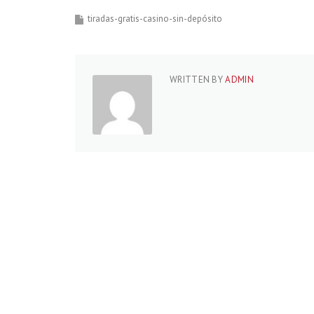
tiradas-gratis-casino-sin-depósito
WRITTEN BY
ADMIN