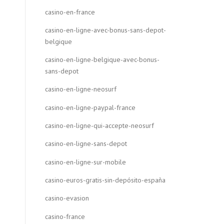
casino-en-france
casino-en-ligne-avec-bonus-sans-depot-
belgique
casino-en-ligne-belgique-avec-bonus-
sans-depot
casino-en-ligne-neosurf
casino-en-ligne-paypal-france
casino-en-ligne-qui-accepte-neosurf
casino-en-ligne-sans-depot
casino-en-ligne-sur-mobile
casino-euros-gratis-sin-depósito-españa
casino-evasion
casino-france