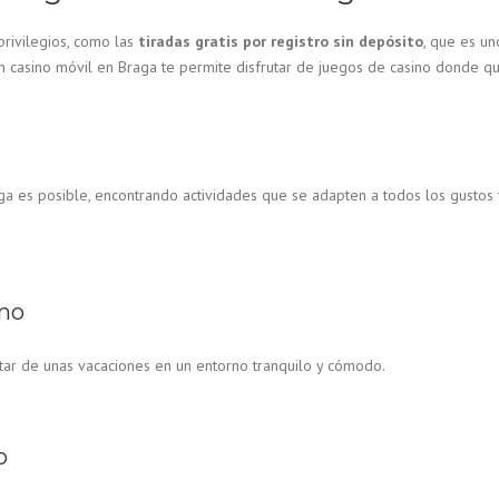
privilegios, como las
tiradas gratis por registro sin depósito
, que es un
n casino móvil en Braga te permite disfrutar de juegos de casino donde qu
ga es posible, encontrando actividades que se adapten a todos los gustos 
mo
tar de unas vacaciones en un entorno tranquilo y cómodo.
o